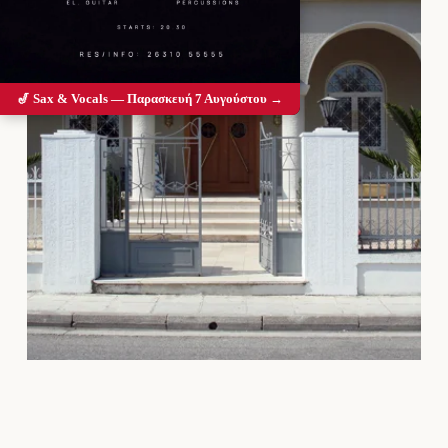
🎷 Sax & Vocals — Παρασκευή 7 Αυγούστου →