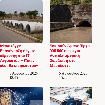
Μεσολόγγι:
Ξεκινούν Άμεσα Έργα
Επανέναρξη έργων
900.000 ευρώ για
ύδρευσης από 17
Αντιπλημμυρική
Αυγούστου – Ποιες
Θωράκιση στο
οδοί θα επηρεαστούν
Μεσολόγγι
5 Αυγούστου 2026,
5 Αυγούστου 2026,
18:45
15:22