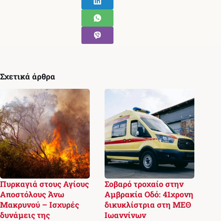
Σχετικά άρθρα
Πυρκαγιά στους Αγίους
Σοβαρό τροχαίο στην
Αποστόλους Άνω
Αμβρακία Οδό: 41χρονη
Μακρυνού – Ισχυρές
δικυκλίστρια στη ΜΕΘ
δυνάμεις της
Ιωαννίνων