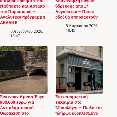
διακοπές ρεύματος σε
Επανέναρξη έργων
Ναύπακτο και Αστακό
ύδρευσης από 17
την Παρασκευή –
Αυγούστου – Ποιες
Αναλυτικό πρόγραμμα
οδοί θα επηρεαστούν
ΔΕΔΔΗΕ
5 Αυγούστου 2026,
18:45
6 Αυγούστου 2026,
15:47
Ξεκινούν Άμεσα Έργα
Επιχειρηματική
900.000 ευρώ για
ευκαιρία στο
Αντιπλημμυρική
Μεσολόγγι – Πωλείται
Θωράκιση στο
πλήρως εξοπλισμένο