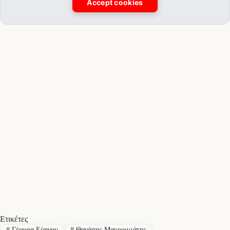
Accept cookies
Ετικέτες
#
Γέφυρα Εύηνου
#
Θανάσης Μαυρομμάτης