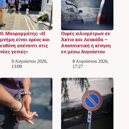
Θ. Μαυρομμάτης: «Η
Ουρές χιλιομέτρων σε
μνήμη είναι χρέος και
Άκτιο και Λευκάδα –
ευθύνη απέναντι στις
Αποπνικτική η κίνηση
νέες γενιές»
εν μέσω Αυγούστου
9 Αυγούστου 2026,
8 Αυγούστου 2026,
13:09
17:27