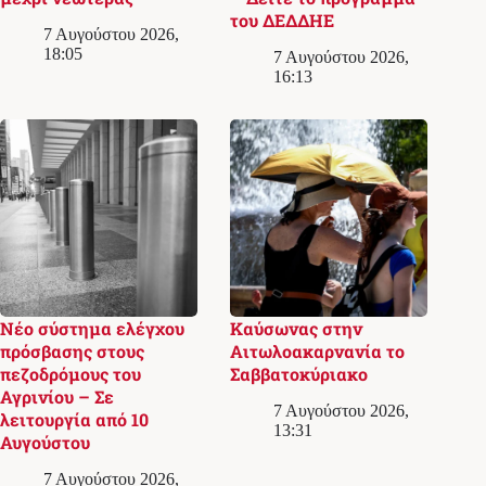
του ΔΕΔΔΗΕ
7 Αυγούστου 2026,
18:05
7 Αυγούστου 2026,
16:13
Νέο σύστημα ελέγχου
Καύσωνας στην
πρόσβασης στους
Αιτωλοακαρνανία το
πεζοδρόμους του
Σαββατοκύριακο
Αγρινίου – Σε
7 Αυγούστου 2026,
λειτουργία από 10
13:31
Αυγούστου
7 Αυγούστου 2026,