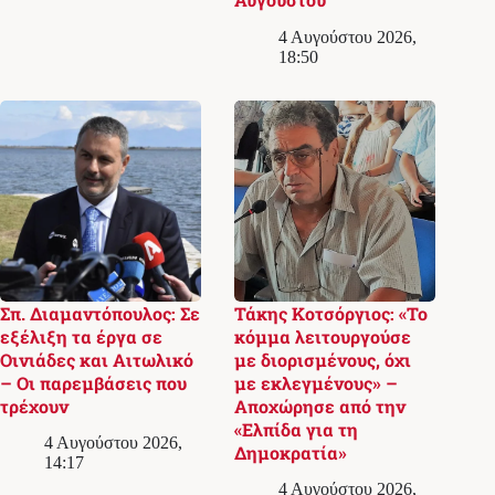
4 Αυγούστου 2026,
18:50
Σπ. Διαμαντόπουλος: Σε
Τάκης Κοτσόργιος: «Το
εξέλιξη τα έργα σε
κόμμα λειτουργούσε
Οινιάδες και Αιτωλικό
με διορισμένους, όχι
– Οι παρεμβάσεις που
με εκλεγμένους» –
τρέχουν
Αποχώρησε από την
«Ελπίδα για τη
4 Αυγούστου 2026,
Δημοκρατία»
14:17
4 Αυγούστου 2026,