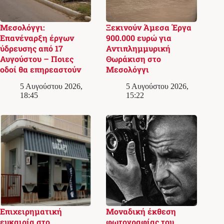
Μεσολόγγι:
Ξεκινούν Άμεσα Έργα
Επανέναρξη έργων
900.000 ευρώ για
ύδρευσης από 17
Αντιπλημμυρική
Αυγούστου – Ποιες
Θωράκιση στο
οδοί θα επηρεαστούν
Μεσολόγγι
5 Αυγούστου 2026,
5 Αυγούστου 2026,
18:45
15:22
Επιχειρηματική
Μοναδική έκθεση
ευκαιρία στο
φωτογραφίας του