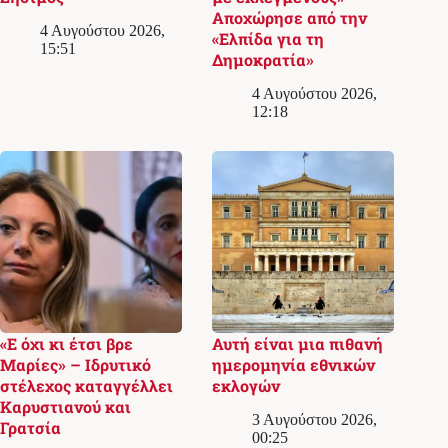
Αποχώρησε από την
4 Αυγούστου 2026,
«Ελπίδα για τη
15:51
Δημοκρατία»
4 Αυγούστου 2026,
12:18
«Ε όχι κι έτσι βρε
Αυτή είναι μια πιθανή
Μαρίες» – Ιδρυτικό
ημερομηνία εθνικών
στέλεχος καταγγέλλει
εκλογών
Καρυστιανού και
3 Αυγούστου 2026,
Γρατσία
00:25