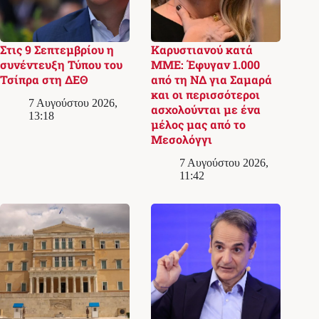
Στις 9 Σεπτεμβρίου η
Καρυστιανού κατά
συνέντευξη Τύπου του
ΜΜΕ: Έφυγαν 1.000
Τσίπρα στη ΔΕΘ
από τη ΝΔ για Σαμαρά
και οι περισσότεροι
7 Αυγούστου 2026,
ασχολούνται με ένα
13:18
μέλος μας από το
Μεσολόγγι
7 Αυγούστου 2026,
11:42