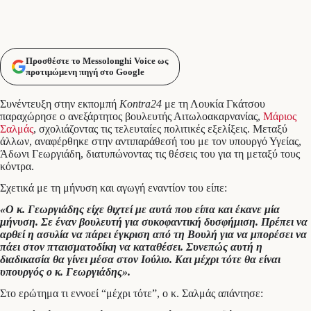
Προσθέστε το Messolonghi Voice ως
προτιμώμενη πηγή στο Google
Συνέντευξη στην εκπομπή
Kontra24
με τη Λουκία Γκάτσου
παραχώρησε ο ανεξάρτητος βουλευτής Αιτωλοακαρνανίας,
Μάριος
Σαλμάς
, σχολιάζοντας τις τελευταίες πολιτικές εξελίξεις. Μεταξύ
άλλων, αναφέρθηκε στην αντιπαράθεσή του με τον υπουργό Υγείας,
Άδωνι Γεωργιάδη, διατυπώνοντας τις θέσεις του για τη μεταξύ τους
κόντρα.
Σχετικά με τη μήνυση και αγωγή εναντίον του είπε:
«Ο κ. Γεωργιάδης είχε θιχτεί με αυτά που είπα και έκανε μία
μήνυση. Σε έναν βουλευτή για συκοφαντική δυσφήμιση. Πρέπει να
αρθεί η ασυλία να πάρει έγκριση από τη Βουλή για να μπορέσει να
πάει στον πταισματοδίκη να καταθέσει. Συνεπώς αυτή η
διαδικασία θα γίνει μέσα στον Ιούλιο. Και μέχρι τότε θα είναι
υπουργός ο κ. Γεωργιάδης».
Στο ερώτημα τι εννοεί “μέχρι τότε”, ο κ. Σαλμάς απάντησε: