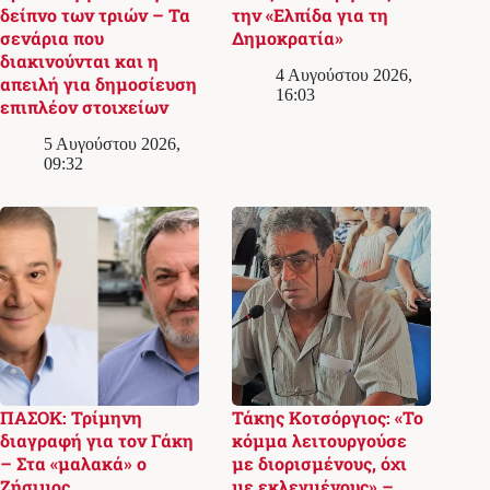
δείπνο των τριών – Τα
την «Ελπίδα για τη
σενάρια που
Δημοκρατία»
διακινούνται και η
4 Αυγούστου 2026,
απειλή για δημοσίευση
16:03
επιπλέον στοιχείων
5 Αυγούστου 2026,
09:32
ΠΑΣΟΚ: Τρίμηνη
Τάκης Κοτσόργιος: «Το
διαγραφή για τον Γάκη
κόμμα λειτουργούσε
– Στα «μαλακά» ο
με διορισμένους, όχι
Ζήσιμος
με εκλεγμένους» –