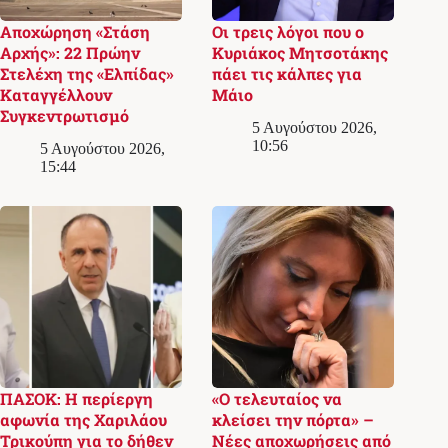
Αποχώρηση «Στάση
Οι τρεις λόγοι που ο
Αρχής»: 22 Πρώην
Κυριάκος Μητσοτάκης
Στελέχη της «Ελπίδας»
πάει τις κάλπες για
Καταγγέλλουν
Μάιο
Συγκεντρωτισμό
5 Αυγούστου 2026,
10:56
5 Αυγούστου 2026,
15:44
ΠΑΣΟΚ: Η περίεργη
«Ο τελευταίος να
αφωνία της Χαριλάου
κλείσει την πόρτα» –
Τρικούπη για το δήθεν
Νέες αποχωρήσεις από