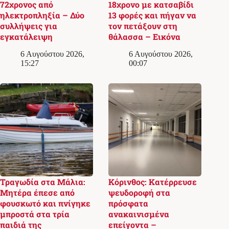
72χρονος από
18χρονο με κατσαβίδι
ηλεκτροπληξία – Δύο
13 φορές και πήγαν να
συλλήψεις για
τον πετάξουν στη
εγκατάλειψη
θάλασσα – Εικόνα
6 Αυγούστου 2026,
6 Αυγούστου 2026,
15:27
00:07
Τραγωδία στα Μάλια:
Κόρινθος: Κατέρρευσε
Μητέρα έπεσε από
ψευδοροφή στα
φουσκωτό και πνίγηκε
πρόσφατα
μπροστά στα τρία
ανακαινισμένα
παιδιά της
επείγοντα –