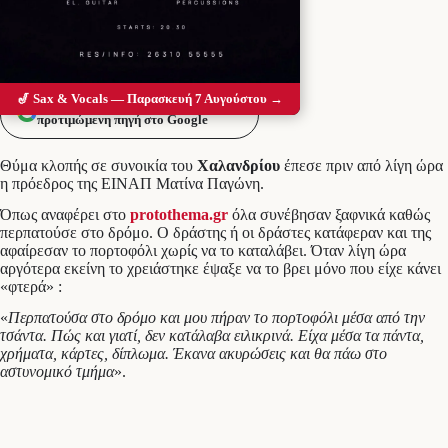
🎷 Sax & Vocals — Παρασκευή 7 Αυγούστου →
Προσθέστε το Messolonghi Voice ως
προτιμώμενη πηγή στο Google
Θύμα κλοπής σε συνοικία του
Χαλανδρίου
έπεσε πριν από λίγη ώρα
η πρόεδρος της ΕΙΝΑΠ Ματίνα Παγώνη.
Όπως αναφέρει στο
protothema.gr
όλα συνέβησαν ξαφνικά καθώς
περπατούσε στο δρόμο. Ο δράστης ή οι δράστες κατάφεραν και της
αφαίρεσαν το πορτοφόλι χωρίς να το καταλάβει. Όταν λίγη ώρα
αργότερα εκείνη το χρειάστηκε έψαξε να το βρει μόνο που είχε κάνει
«φτερά» :
«
Περπατούσα στο δρόμο και μου πήραν το πορτοφόλι μέσα από την
τσάντα. Πώς και γιατί, δεν κατάλαβα ειλικρινά. Είχα μέσα τα πάντα,
χρήματα, κάρτες, δίπλωμα. Έκανα ακυρώσεις και θα πάω στο
αστυνομικό τμήμα
».