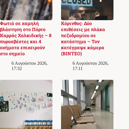
Φωτιά σε χαμηλή
Κόρινθος: Δύο
βλάστηση στο Πόρτο
επιθέσεις με πλάκα
Καρράς Χαλκιδικής – 8
πεζοδρομίου σε
πυροσβέστες και 4
κατάστημα – Τον
οχήματα επιχειρούν
κατέγραψε κάμερα
στο σημείο
(ΒΙΝΤΕΟ)
6 Αυγούστου 2026,
6 Αυγούστου 2026,
17:32
17:11