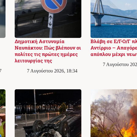
Δημοτική Αστυνομία
Βλάβη σε Ε/Γ-Ο/Γ π
Ναυπάκτου: Πώς βλέπουν οι
Αντίρριο – Απαγόρ
πολίτες τις πρώτες ημέρες
απόπλου μέχρι νεω
λειτουργίας της
7 Αυγούστου 202
7
7 Αυγούστου 2026, 18:34