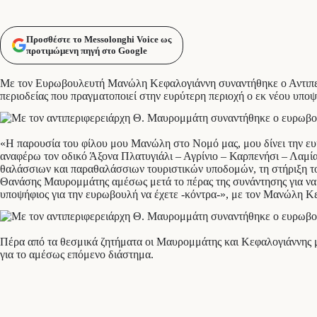
Προσθέστε το Messolonghi Voice ως
προτιμώμενη πηγή στο Google
Με τον Ευρωβουλευτή Μανώλη Κεφαλογιάννη συναντήθηκε ο Αντιπερ
περιοδείας που πραγματοποιεί στην ευρύτερη περιοχή ο εκ νέου υπο
«Η παρουσία του φίλου μου Μανώλη στο Νομό μας, μου δίνει την ευκ
αναφέρω τον οδικό Άξονα Πλατυγιάλι – Αγρίνιο – Καρπενήσι – Λαμία
θαλάσσιων και παραθαλάσσιων τουριστικών υποδομών, τη στήριξη το
Θανάσης Μαυρομμάτης αμέσως μετά το πέρας της συνάντησης για να σ
υποψήφιος για την ευρωβουλή να έχετε -κόντρα-», με τον Μανώλη Κεφ
Πέρα από τα θεσμικά ζητήματα οι Μαυρομμάτης και Κεφαλογιάννης μο
για το αμέσως επόμενο διάστημα.