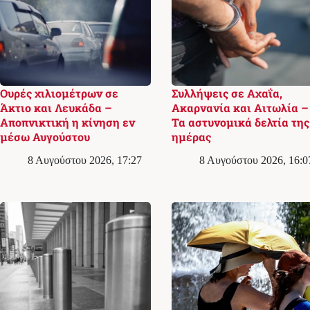
Ουρές χιλιομέτρων σε
Συλλήψεις σε Αχαΐα,
Άκτιο και Λευκάδα –
Ακαρνανία και Αιτωλία –
Αποπνικτική η κίνηση εν
Τα αστυνομικά δελτία της
μέσω Αυγούστου
ημέρας
8 Αυγούστου 2026, 17:27
8 Αυγούστου 2026, 16:0