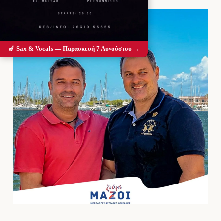
🎷 Sax & Vocals — Παρασκευή 7 Αυγούστου →