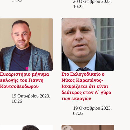
21:32
20 Οκτωβρίου 2023,
10:22
Ευχαριστήριο μήνυμα
Στο Εκλογoδικείο ο
εκλογής του Γιάννη
Νίκος Καραπάνος-
Κουτσοθεοδωρου
Ισχυρίζεται ότι είναι
δεύτερος στον Α΄ γύρο
19 Οκτωβρίου 2023,
των εκλογών
16:26
19 Οκτωβρίου 2023,
07:22