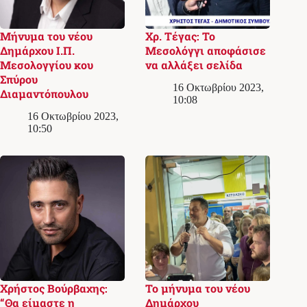
Μήνυμα του νέου
Χρ. Τέγας: Το
Δημάρχου Ι.Π.
Μεσολόγγι αποφάσισε
Μεσολογγίου κου
να αλλάξει σελίδα
Σπύρου
16 Οκτωβρίου 2023,
Διαμαντόπουλου
10:08
16 Οκτωβρίου 2023,
10:50
Χρήστος Βούρβαχης:
Το μήνυμα του νέου
“Θα είμαστε η
Δημάρχου