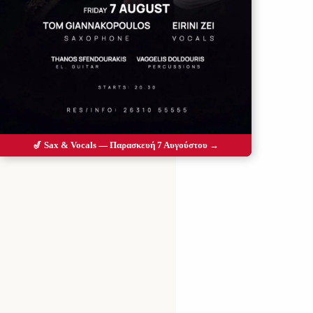
🎷 Sax & Vocals — Παρασκευή 7 Αυγούστου →