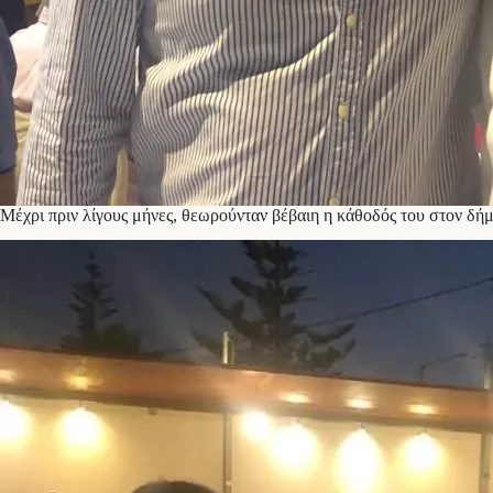
Μέχρι πριν λίγους μήνες, θεωρούνταν βέβαιη η κάθοδός του στον δήμ