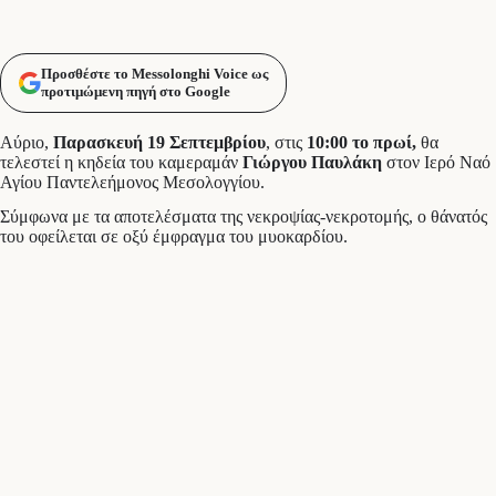
Προσθέστε το Messolonghi Voice ως
προτιμώμενη πηγή στο Google
Αύριο,
Παρασκευή 19 Σεπτεμβρίου
, στις
10:00 το πρωί,
θα
τελεστεί η κηδεία του καμεραμάν
Γιώργου Παυλάκη
στον Ιερό Ναό
Αγίου Παντελεήμονος Μεσολογγίου.
Σύμφωνα με τα αποτελέσματα της νεκροψίας-νεκροτομής, ο θάνατός
του οφείλεται σε οξύ έμφραγμα του μυοκαρδίου.