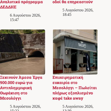
Αναλυτικό πρόγραμμα
οδοί θα επηρεαστούν
ΔΕΔΔΗΕ
5 Αυγούστου 2026,
18:45
6 Αυγούστου 2026,
15:47
Ξεκινούν Άμεσα Έργα
Επιχειρηματική
900.000 ευρώ για
ευκαιρία στο
Αντιπλημμυρική
Μεσολόγγι – Πωλείται
Θωράκιση στο
πλήρως εξοπλισμένο
Μεσολόγγι
καφέ take away
5 Αυγούστου 2026,
5 Αυγούστου 2026,
15:22
13:39