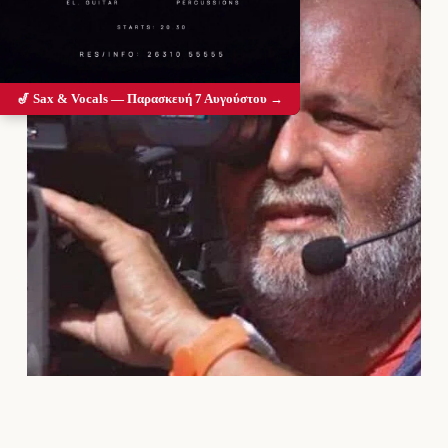
🎷 Sax & Vocals — Παρασκευή 7 Αυγούστου →