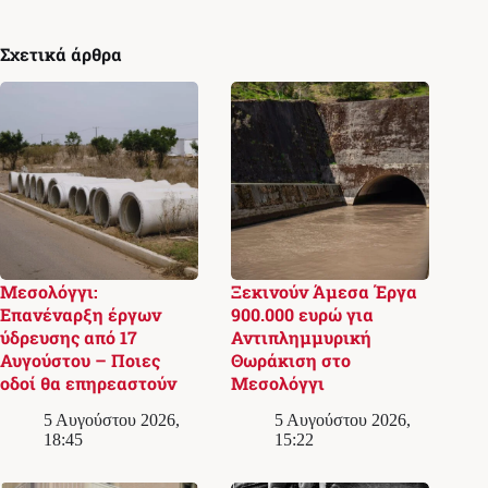
Σχετικά άρθρα
Μεσολόγγι:
Ξεκινούν Άμεσα Έργα
Επανέναρξη έργων
900.000 ευρώ για
ύδρευσης από 17
Αντιπλημμυρική
Αυγούστου – Ποιες
Θωράκιση στο
οδοί θα επηρεαστούν
Μεσολόγγι
5 Αυγούστου 2026,
5 Αυγούστου 2026,
18:45
15:22