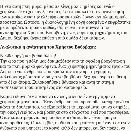
Η νέα αυτή πλημμύρα, μέσα σε λίγες μόλις ημέρες και ενώ ο
χειμώνας δεν έχει καν ξεκινήσει, έχει προκαλέσει την αγανάκτηση
των κατοίκων για την έλλειψη ουσιαστικών έργων αντιπλημμυρικής
προστασίας. Ωστόσο, η δικαιολογημένη οργή ορισμένων εκφράστηκε
με απαράδεκτο τρόπο, καθώς, σύμφωνα με καταγγελία του
αντιδημάρχου Χρήστου Βούρβαχη, ένας χειριστής μηχανήματος του
Δήμου δέχθηκε άγρια επίθεση από ομάδα δέκα ατόμων.
Αναλυτικά η ανάρτηση του Χρήστου Βούρβαχη:
Νιώθω οργή και βαθιά θλίψη!
Την ώρα που η πόλη μας δοκιμαζόταν από τη σφοδρή βροχόπτωση
και τα πλημμυρικά φαινόμενα, ένας χειριστής μηχανήματος έργου του
Δήμου, ένας άνθρωπος που βρισκόταν στην πρώτη γραμμή,
παλεύοντας μέσα στα νερά για να βοηθήσει, δέχτηκε άγρια επίθεση
από δέκα άτομα. Ξυλοκοπήθηκε βάναυσα και αυτή τη στιγμή
νοσηλεύεται τραυματισμένος στο νοσοκομείο.
Καμία ευθύνη δεν πρέπει να αναλογιστεί σε έναν εργαζόμενο –
χειριστή μηχανήματος. Έναν άνθρωπο που προσπαθεί καθημερινά να
κάνει τη δουλειά του, να εξασφαλίσει το μεροκάματο και να στηρίξει
την οικογένειά του, και βρέθηκε στο στόχαστρο εκεί που προσέφερε.
Όταν καταστρέφονται περιουσίες και σπίτια, δεν είναι ώρα για
αντιπαραθέσεις. Όμως η βία, η αδικία και η επίθεση απέναντι σε έναν
άνθρωπο που υπηρετεί το κοινό καλό δεν μπορεί και δεν πρέπει να