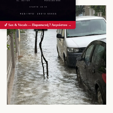
🎷 Sax & Vocals — Παρασκευή 7 Αυγούστου →