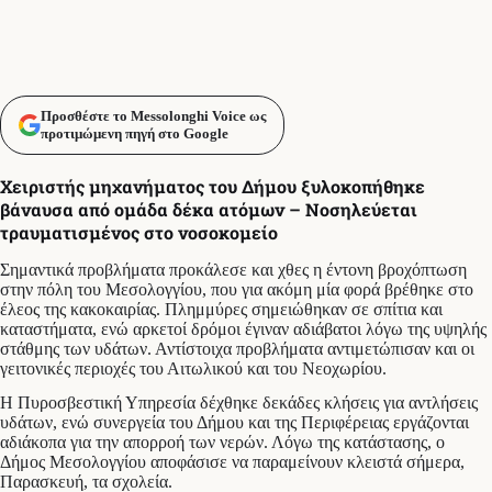
Προσθέστε το Messolonghi Voice ως
προτιμώμενη πηγή στο Google
Χειριστής μηχανήματος του Δήμου ξυλοκοπήθηκε
βάναυσα από ομάδα δέκα ατόμων – Νοσηλεύεται
τραυματισμένος στο νοσοκομείο
Σημαντικά προβλήματα προκάλεσε και χθες η έντονη βροχόπτωση
στην πόλη του Μεσολογγίου, που για ακόμη μία φορά βρέθηκε στο
έλεος της κακοκαιρίας. Πλημμύρες σημειώθηκαν σε σπίτια και
καταστήματα, ενώ αρκετοί δρόμοι έγιναν αδιάβατοι λόγω της υψηλής
στάθμης των υδάτων. Αντίστοιχα προβλήματα αντιμετώπισαν και οι
γειτονικές περιοχές του Αιτωλικού και του Νεοχωρίου.
Η Πυροσβεστική Υπηρεσία δέχθηκε δεκάδες κλήσεις για αντλήσεις
υδάτων, ενώ συνεργεία του Δήμου και της Περιφέρειας εργάζονται
αδιάκοπα για την απορροή των νερών. Λόγω της κατάστασης, ο
Δήμος Μεσολογγίου αποφάσισε να παραμείνουν κλειστά σήμερα,
Παρασκευή, τα σχολεία.