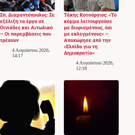
Σπ. Διαμαντόπουλος: Σε
Τάκης Κοτσόργιος: «Το
εξέλιξη τα έργα σε
κόμμα λειτουργούσε
Οινιάδες και Αιτωλικό
με διορισμένους, όχι
– Οι παρεμβάσεις που
με εκλεγμένους» –
τρέχουν
Αποχώρησε από την
«Ελπίδα για τη
4 Αυγούστου 2026,
Δημοκρατία»
14:17
4 Αυγούστου 2026,
12:18