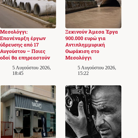
Μεσολόγγι:
Ξεκινούν Άμεσα Έργα
Επανέναρξη έργων
900.000 ευρώ για
ύδρευσης από 17
Αντιπλημμυρική
Αυγούστου – Ποιες
Θωράκιση στο
οδοί θα επηρεαστούν
Μεσολόγγι
5 Αυγούστου 2026,
5 Αυγούστου 2026,
18:45
15:22