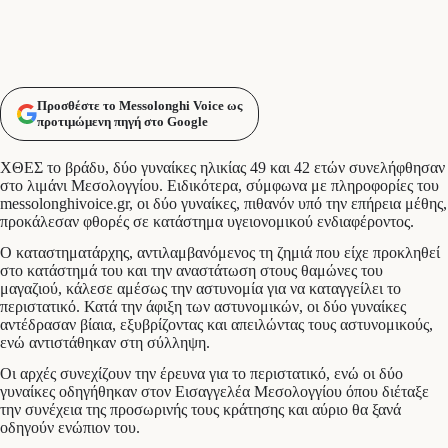
Προσθέστε το Messolonghi Voice ως
προτιμώμενη πηγή στο Google
ΧΘΕΣ το βράδυ, δύο γυναίκες ηλικίας 49 και 42 ετών συνελήφθησαν
στο λιμάνι Μεσολογγίου. Ειδικότερα, σύμφωνα με πληροφορίες του
messolonghivoice.gr, οι δύο γυναίκες, πιθανόν υπό την επήρεια μέθης,
προκάλεσαν φθορές σε κατάστημα υγειονομικού ενδιαφέροντος.
Ο καταστηματάρχης, αντιλαμβανόμενος τη ζημιά που είχε προκληθεί
στο κατάστημά του και την αναστάτωση στους θαμώνες του
μαγαζιού, κάλεσε αμέσως την αστυνομία για να καταγγείλει το
περιστατικό. Κατά την άφιξη των αστυνομικών, οι δύο γυναίκες
αντέδρασαν βίαια, εξυβρίζοντας και απειλώντας τους αστυνομικούς,
ενώ αντιστάθηκαν στη σύλληψη.
Οι αρχές συνεχίζουν την έρευνα για το περιστατικό, ενώ οι δύο
γυναίκες οδηγήθηκαν στον Εισαγγελέα Μεσολογγίου όπου διέταξε
την συνέχεια της προσωρινής τους κράτησης και αύριο θα ξανά
οδηγούν ενώπιον του.