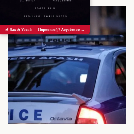
🎷 Sax & Vocals — Παρασκευή 7 Αυγούστου →