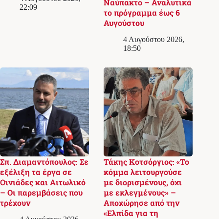
Ναύπακτο – Αναλυτικά
22:09
το πρόγραμμα έως 6
Αυγούστου
4 Αυγούστου 2026,
18:50
Σπ. Διαμαντόπουλος: Σε
Τάκης Κοτσόργιος: «Το
εξέλιξη τα έργα σε
κόμμα λειτουργούσε
Οινιάδες και Αιτωλικό
με διορισμένους, όχι
– Οι παρεμβάσεις που
με εκλεγμένους» –
τρέχουν
Αποχώρησε από την
«Ελπίδα για τη