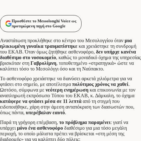
Προσθέστε το Messolonghi Voice ως
προτιμώμενη πηγή στο Google
Αναστάτωση προκλήθηκε στο κέντρο του Μεσολογγίου όταν
μια
ηλικιωμένη γυναίκα τραυματίστηκε
και χρειάστηκε τη συνδρομή
του ΕΚΑΒ. Όταν όμως ζητήθηκε ασθενοφόρο,
δεν υπήρχε κανένα
διαθέσιμο στο νοσοκομείο
, καθώς το μοναδικό όχημα της υπηρεσίας
βρισκόταν στη
Γαβρολίμνη
, τοποθετημένο «στρατηγικά» ώστε να
καλύπτει τόσο το Μεσολόγγι όσο και τη Ναύπακτο.
Το ασθενοφόρο χρειάστηκε να διανύσει αρκετά χιλιόμετρα για να
φτάσει στο σημείο, με αποτέλεσμα
πολύτιμος χρόνος να χαθεί
.
Ωστόσο, σύμφωνα με
νεότερη ενημέρωση
και επικοινωνία με τον
αναπληρωτή εκπρόσωπο Τύπου του ΕΚΑΒ, κ. Δάμκαλη, το όχημα
κατάφερε να φτάσει μέσα σε 11 λεπτά
από τη στιγμή που
ειδοποιήθηκε, χάρη στην άμεση ανταπόκριση των διασωστών που,
όπως πάντα,
υπερέβαλαν εαυτό
.
Παρά τη γρήγορη επέμβαση,
το πρόβλημα παραμένει
: γιατί να
υπάρχει
μόνο ένα ασθενοφόρο
διαθέσιμο για μια τόσο μεγάλη
περιοχή, το οποίο μάλιστα πρέπει να βρίσκεται «στη μέση της
διαδρομής» για να καλύπτει δύο πόλεις;