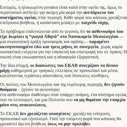
Ευτυχώς, η ηλικιωμένη γυναίκα είναι καλά στην υγεία της, όμως το
περιστατικό ανέδειξε για ακόμη μία φορά την
ανεπάρκεια του
συστήματος υγείας
στην περιοχή. Κάθε φορά που κάποιος χρειάζεται
επείγουσα βοήθεια, η κατάσταση μοιάζει με
παιχνίδι τύχης
.
Το πρόβλημα επιδεινώνεται από το γεγονός ότι
το ασθενοφόρο που
είχε δωρίσει η “γιαγιά Αθηνά” στο Νοσοκομείο Μεσολογγίου
—
μια συγκινητική πράξη προσφοράς και αγάπης—
παραμένει
ακινητοποιημένο εδώ και τρεις μήνες σε συνεργείο
, χωρίς καμία
ουσιαστική ενέργεια για την επισκευή και επιστροφή του σε δράση. Η
σιωπή είναι εκκωφαντική και η αδιαφορία εξοργιστική.
Την ίδια στιγμή,
οι διασώστες του ΕΚΑΒ συνεχίζουν να δίνουν
μάχη
καθημερινά με τραγικές ελλείψεις σε προσωπικό και μέσα,
καλύπτοντας τεράστιες αποστάσεις υπό δύσκολες συνθήκες.
Οι πολίτες του Μεσολογγίου και της ευρύτερης περιοχής
δεν ζητούν
θαύματα
– ζητούν τα αυτονόητα:
ένα ασθενοφόρο διαθέσιμο όταν υπάρχει ανάγκη, ένα σύστημα υγείας
που να λειτουργεί, και μια Πολιτεία που
να μη θυμάται την επαρχία
μόνο στις ανακοινώσεις
.
Το ΕΚΑΒ
δεν χρειάζεται υποσχέσεις
· χρειάζεται ενίσχυση,
προσωπικό και εξοπλισμό. Γιατί την επόμενη φορά που κάποιος θα
χρειαστεί άμεση βοήθεια,
ίσως να μην προλάβει
.