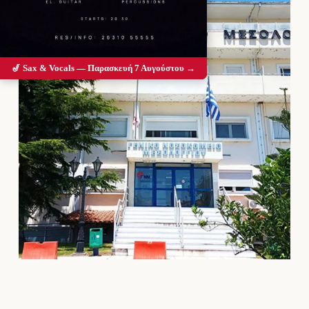
🎷 Sax & Vocals — Παρασκευή 7 Αυγούστου →