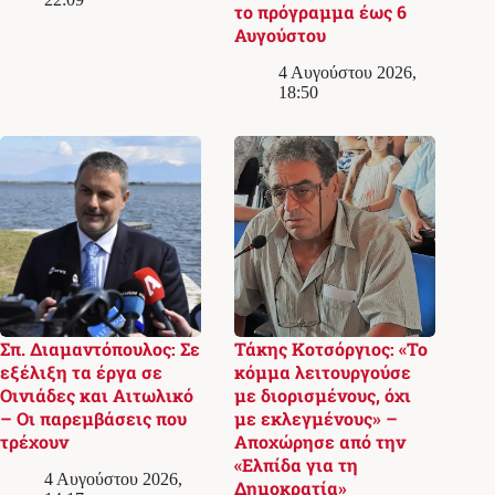
το πρόγραμμα έως 6
Αυγούστου
4 Αυγούστου 2026,
18:50
Σπ. Διαμαντόπουλος: Σε
Τάκης Κοτσόργιος: «Το
εξέλιξη τα έργα σε
κόμμα λειτουργούσε
Οινιάδες και Αιτωλικό
με διορισμένους, όχι
– Οι παρεμβάσεις που
με εκλεγμένους» –
τρέχουν
Αποχώρησε από την
«Ελπίδα για τη
4 Αυγούστου 2026,
Δημοκρατία»