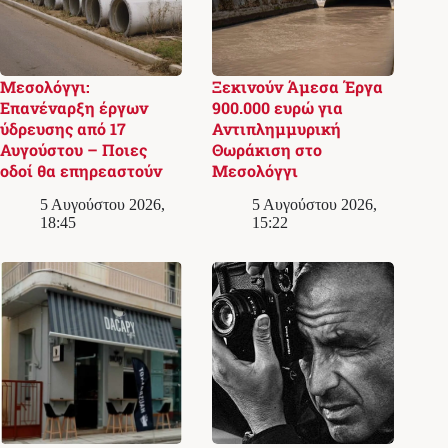
Μεσολόγγι:
Ξεκινούν Άμεσα Έργα
Επανέναρξη έργων
900.000 ευρώ για
ύδρευσης από 17
Αντιπλημμυρική
Αυγούστου – Ποιες
Θωράκιση στο
οδοί θα επηρεαστούν
Μεσολόγγι
5 Αυγούστου 2026,
5 Αυγούστου 2026,
18:45
15:22