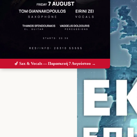
🎷 Sax & Vocals — Παρασκευή 7 Αυγούστου →