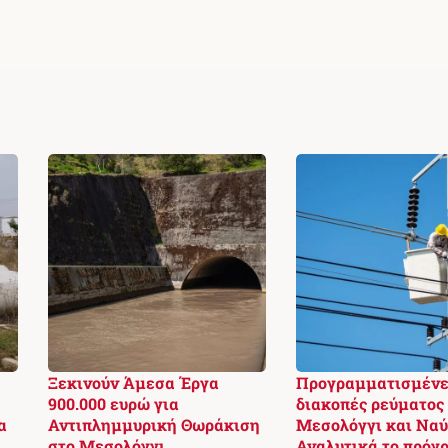
Ξεκινούν Άμεσα Έργα
Προγραμματισμένε
900.000 ευρώ για
διακοπές ρεύματος
α
Αντιπλημμυρική Θωράκιση
Μεσολόγγι και Ναύ
στο Μεσολόγγι
Αναλυτικά το πρόγ