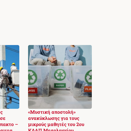
ς
«Μυστική αποστολή»
 σε
ανακύκλωσης για τους
πακτο –
μικρούς μαθητές του 2ου
ραμμα
ΚΔΑΠ Μεσολογγίου