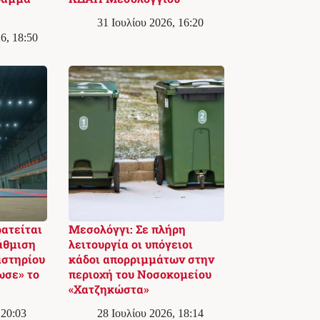
31 Ιουλίου 2026, 16:20
6, 18:50
ατείται
Μεσολόγγι: Σε πλήρη
άθμιση
λειτουργία οι υπόγειοι
αστηρίου
κάδοι απορριμμάτων στην
ωσε» το
περιοχή του Νοσοκομείου
«Χατζηκώστα»
 20:03
28 Ιουλίου 2026, 18:14