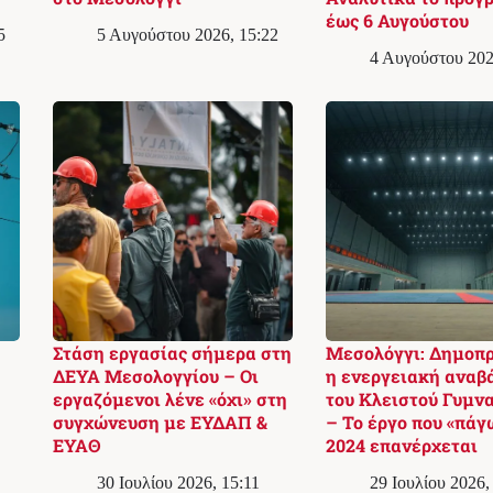
έως 6 Αυγούστου
5
5 Αυγούστου 2026, 15:22
4 Αυγούστου 202
Στάση εργασίας σήμερα στη
Μεσολόγγι: Δημοπρ
ΔΕΥΑ Μεσολογγίου – Οι
η ενεργειακή αναβ
εργαζόμενοι λένε «όχι» στη
του Κλειστού Γυμν
συγχώνευση με ΕΥΔΑΠ &
– Το έργο που «πάγ
ΕΥΑΘ
2024 επανέρχεται
30 Ιουλίου 2026, 15:11
29 Ιουλίου 2026,