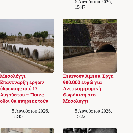
6 Αυγούστου 2026,
15:47
Μεσολόγγι:
Ξεκινούν Άμεσα Έργα
Επανέναρξη έργων
900.000 ευρώ για
ύδρευσης από 17
Αντιπλημμυρική
Αυγούστου – Ποιες
Θωράκιση στο
οδοί θα επηρεαστούν
Μεσολόγγι
5 Αυγούστου 2026,
5 Αυγούστου 2026,
18:45
15:22