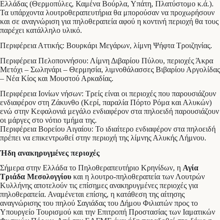
Ελλάδας (Θερμοπύλες, Καμένα Βούρλα, Υπάτη, Πλατύστομο κ.ά.).
Τα υπάρχοντα λουτροθεραπευτήρια θα μπορούσαν να προχωρήσουν
και σε αναγνώριση για πηλοθεραπεία αφού η κοντινή περιοχή θα τους
παρέχει κατάλληλο υλικό.
Περιφέρεια Αττικής: Βουρκάρι Μεγάρων, λίμνη Ψήφτα Τροιζηνίας.
Περιφέρεια Πελοποννήσου: Λίμνη Διβαρίου Πύλου, περιοχές Άκρα
Μετόχι – Σωληνάρι – Θερμησία, λιμνοθάλασσες Βιβαρίου Αργολίδας
– Νέα Κίος και Μουστού Αρκαδίας.
Περιφέρεια Ιονίων νήσων: Τρείς είναι οι περιοχές που παρουσιάζουν
ενδιαφέρον στη Ζάκυνθο (Κερί, παραλία Πόρτο Ρόμα και Αλυκών)
ενώ στην Κεφαλονιά μεγάλο ενδιαφέρον στα πηλοειδή παρουσιάζουν
οι μάργες στο νότιο τμήμα της.
Περιφέρεια Βορείου Αιγαίου: Το ιδιαίτερο ενδιαφέρον στα πηλοειδή
πρέπει να επικεντρωθεί στην περιοχή της λίμνης Αλυκής Λήμνου.
Ήδη ανακηρυγμένες περιοχές
Σήμερα στην Ελλάδα το Πηλοθεραπευτήριο Κρηνίδων, η
Αγία
Τριάδα Μεσολογγίου
και η λουτρο-πηλοθεραπεία των Λουτρών
Κυλλήνης αποτελούν τις επίσημες ανακηρυγμένες περιοχές για
πηλοθεραπεία. Αναμένεται επίσης, η κατάθεση της αίτησης
αναγνώρισης του πηλού Σαγιάδας του Δήμου Φιλιατών προς το
Υπουργείο Τουρισμού και την Επιτροπή Προστασίας των Ιαματικών