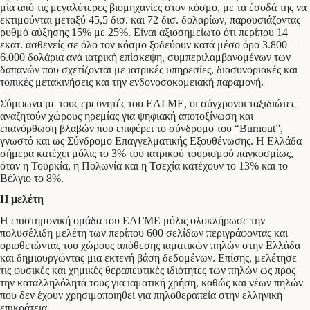
μία από τις μεγαλύτερες βιομηχανίες στον κόσμο, με τα έσοδά της να
εκτιμούνται μεταξύ 45,5 δισ. και 72 δισ. δολαρίων, παρουσιάζοντας
ρυθμό αύξησης 15% με 25%. Είναι αξιοσημείωτο ότι περίπου 14
εκατ. ασθενείς σε όλο τον κόσμο ξοδεύουν κατά μέσο όρο 3.800 –
6.000 δολάρια ανά ιατρική επίσκεψη, συμπεριλαμβανομένων των
δαπανών που σχετίζονται με ιατρικές υπηρεσίες, διασυνοριακές και
τοπικές μετακινήσεις και την ενδονοσοκομειακή παραμονή.
Σύμφωνα με τους ερευνητές του ΕΑΓΜΕ, οι σύγχρονοι ταξιδιώτες
αναζητούν χώρους ηρεμίας για ψηφιακή αποτοξίνωση και
επανόρθωση βλαβών που επιφέρει το σύνδρομο του “Burnout”,
γνωστό και ως Σύνδρομο Επαγγελματικής Εξουθένωσης. H Ελλάδα
σήμερα κατέχει μόλις το 3% του ιατρικού τουρισμού παγκοσμίως,
όταν η Τουρκία, η Πολωνία και η Τσεχία κατέχουν το 13% και το
Βέλγιο το 8%.
Η μελέτη
Η επιστημονική ομάδα του ΕΑΓΜΕ μόλις ολοκλήρωσε την
πολυσέλιδη μελέτη των περίπου 600 σελίδων περιγράφοντας και
οριοθετώντας του χώρους απόθεσης ιαματικών πηλών στην Ελλάδα
και δημιουργώντας μια εκτενή βάση δεδομένων. Επίσης, μελέτησε
τις φυσικές και χημικές θεραπευτικές ιδιότητες των πηλών ως προς
την καταλληλόλητά τους για ιαματική χρήση, καθώς και νέων πηλών
που δεν έχουν χρησιμοποιηθεί για πηλοθεραπεία στην ελληνική
επικράτεια.