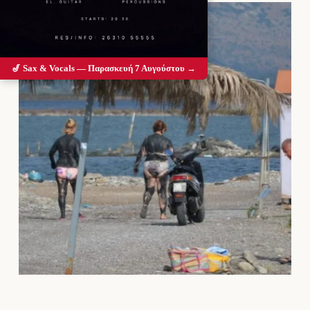
🎷 Sax & Vocals — Παρασκευή 7 Αυγούστου →