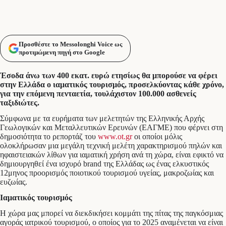
Προσθέστε το Messolonghi Voice ως
προτιμώμενη πηγή στο Google
Έσοδα άνω των 400 εκατ. ευρώ ετησίως θα μπορούσε να φέρει
στην Ελλάδα ο ιαματικός τουρισμός, προσελκύοντας κάθε χρόνο,
για την επόμενη πενταετία, τουλάχιστον 100.000 ασθενείς
ταξιδιώτες.
Σύμφωνα με τα ευρήματα των μελετητών της Ελληνικής Αρχής
Γεωλογικών και Μεταλλευτικών Ερευνών (ΕΑΓΜΕ) που φέρνει στη
δημοσιότητα το ρεπορτάζ του
www.ot.gr
οι οποίοι μόλις
ολοκλήρωσαν μια μεγάλη τεχνική μελέτη χαρακτηρισμού πηλών και
ηφαιστειακών λίθων για ιαματική χρήση ανά τη χώρα, είναι εφικτό να
δημιουργηθεί ένα ισχυρό brand της Ελλάδας ως ένας ελκυστικός
12μηνος προορισμός ποιοτικού τουρισμού υγείας, μακροζωίας και
ευζωίας.
Ιαματικός τουρισμός
Η χώρα μας μπορεί να διεκδικήσει κομμάτι της πίτας της παγκόσμιας
αγοράς ιατρικού τουρισμού, ο οποίος για το 2025 αναμένεται να είναι