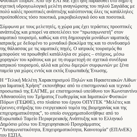
Φυσικών Πόρων. Από την ΕΑΓΜΕ έχει ήδη παραδοθεί στο δήμο η
σχετική υδρογεωλογική μελέτη αναγνώρισης του πηλού Σαγιάδας με
πολύ καλές προοπτικές ανάπτυξης καλύπτοντας όλες τις κατάλληλες
προϋποθέσεις τόσο ποιοτικά, μικροβιολογικά όσο και ποσοτικά.
Σύμφωνα με τους μελετητές, η χώρα μας έχει τεράστιες προοπτικές
ανάπτυξης και μπορεί να αποτελέσει τον “πρωταγωνιστή” στον
ιαματικό τουρισμό, καθώς και στη δημιουργία μονάδων ιαματικής
ιατρικής με δεδομένο το μοναδικό βιοκλίμα της και το συνδυασμό
της θάλασσας με τις ιαματικές πηγές. O ιατρικός τουρισμός θα
μπορούσε να προωθηθεί κατάλληλα σε χώρες – στόχους, μέσω
χορηγιών του κράτους και με τη συμμετοχή σε σχετικά συνέδρια
ιατρικού τουρισμού, αλλά και μέσω διμερών συμφωνιών με ξένα
ταμεία για χώρες εντός και εκτός Ευρωπαϊκής Ένωσης.
Η “Τελική Μελέτη Χαρακτηρισμού Πηλών και Ηφαιστειακών Λίθων
για Ιαματική Χρήση” εκπονήθηκε από το επιστημονικό και τεχνικό
προσωπικό της ΕΑΓΜΕ, με επιστημονικό υπεύθυνο τον Κωνσταντίνο
Αθανασούλη του Τμήματος Γεωθερμίας και Ιαματικών Φυσικών
Πόρων (ΓΕΩΘΕ), στο πλαίσιο του έργου ΟΠΥΓΕΚ “Μελέτες και
έρευνες στήριξης του ενεργειακού τομέα της βιομηχανίας και της
επιχειρηματικότητας”, το οποίο συγχρηματοδοτήθηκε από το
Ευρωπαϊκό Ταμείο Περιφερειακής Ανάπτυξης και το Ελληνικό
Δημόσιο μέσω του Επιχειρησιακού Προγράμματος
“Ανταγωνιστικότητα, Επιχειρηματικότητα, Καινοτομία” (ΕΠΑνΕΚ)
του ΕΣΠΑ.