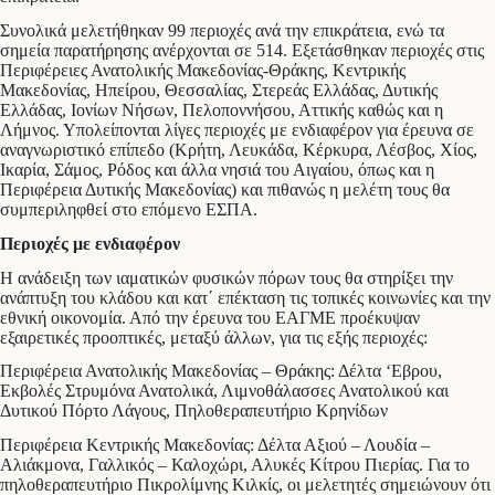
Συνολικά μελετήθηκαν 99 περιοχές ανά την επικράτεια, ενώ τα
σημεία παρατήρησης ανέρχονται σε 514. Εξετάσθηκαν περιοχές στις
Περιφέρειες Ανατολικής Μακεδονίας-Θράκης, Κεντρικής
Μακεδονίας, Ηπείρου, Θεσσαλίας, Στερεάς Ελλάδας, Δυτικής
Ελλάδας, Ιονίων Νήσων, Πελοποννήσου, Αττικής καθώς και η
Λήμνος. Υπολείπονται λίγες περιοχές με ενδιαφέρον για έρευνα σε
αναγνωριστικό επίπεδο (Κρήτη, Λευκάδα, Κέρκυρα, Λέσβος, Χίος,
Ικαρία, Σάμος, Ρόδος και άλλα νησιά του Αιγαίου, όπως και η
Περιφέρεια Δυτικής Μακεδονίας) και πιθανώς η μελέτη τους θα
συμπεριληφθεί στο επόμενο ΕΣΠΑ.
Περιοχές με ενδιαφέρον
Η ανάδειξη των ιαματικών φυσικών πόρων τους θα στηρίξει την
ανάπτυξη του κλάδου και κατ΄ επέκταση τις τοπικές κοινωνίες και την
εθνική οικονομία. Από την έρευνα του ΕΑΓΜΕ προέκυψαν
εξαιρετικές προοπτικές, μεταξύ άλλων, για τις εξής περιοχές:
Περιφέρεια Ανατολικής Μακεδονίας – Θράκης: Δέλτα ‘Εβρου,
Εκβολές Στρυμόνα Ανατολικά, Λιμνοθάλασσες Ανατολικού και
Δυτικού Πόρτο Λάγους, Πηλοθεραπευτήριο Κρηνίδων
Περιφέρεια Κεντρικής Μακεδονίας: Δέλτα Αξιού – Λουδία –
Αλιάκμονα, Γαλλικός – Καλοχώρι, Αλυκές Κίτρου Πιερίας. Για το
πηλοθεραπευτήριο Πικρολίμνης Κιλκίς, οι μελετητές σημειώνουν ότι