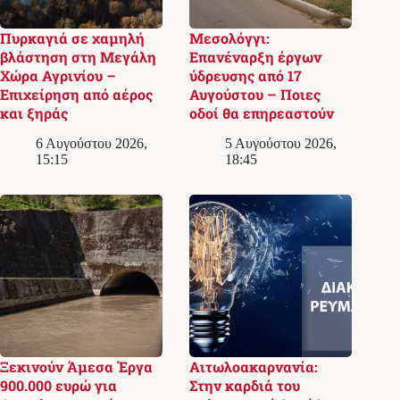
Πυρκαγιά σε χαμηλή
Μεσολόγγι:
βλάστηση στη Μεγάλη
Επανέναρξη έργων
Χώρα Αγρινίου –
ύδρευσης από 17
Επιχείρηση από αέρος
Αυγούστου – Ποιες
και ξηράς
οδοί θα επηρεαστούν
6 Αυγούστου 2026,
5 Αυγούστου 2026,
15:15
18:45
Ξεκινούν Άμεσα Έργα
Αιτωλοακαρνανία:
900.000 ευρώ για
Στην καρδιά του