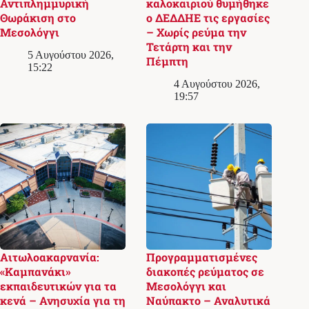
Αντιπλημμυρική
καλοκαιριού θυμήθηκε
Θωράκιση στο
ο ΔΕΔΔΗΕ τις εργασίες
Μεσολόγγι
– Χωρίς ρεύμα την
Τετάρτη και την
5 Αυγούστου 2026,
Πέμπτη
15:22
4 Αυγούστου 2026,
19:57
Αιτωλοακαρνανία:
Προγραμματισμένες
«Καμπανάκι»
διακοπές ρεύματος σε
εκπαιδευτικών για τα
Μεσολόγγι και
κενά – Ανησυχία για τη
Ναύπακτο – Αναλυτικά