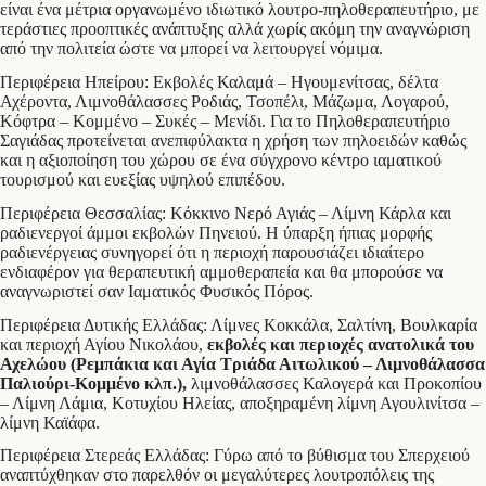
είναι ένα μέτρια οργανωμένο ιδιωτικό λουτρο-πηλοθεραπευτήριο, με
τεράστιες προοπτικές ανάπτυξης αλλά χωρίς ακόμη την αναγνώριση
από την πολιτεία ώστε να μπορεί να λειτουργεί νόμιμα.
Περιφέρεια Ηπείρου: Εκβολές Καλαμά – Ηγουμενίτσας, δέλτα
Αχέροντα, Λιμνοθάλασσες Ροδιάς, Τσοπέλι, Μάζωμα, Λογαρού,
Κόφτρα – Κομμένο – Συκές – Μενίδι. Για το Πηλοθεραπευτήριο
Σαγιάδας προτείνεται ανεπιφύλακτα η χρήση των πηλοειδών καθώς
και η αξιοποίηση του χώρου σε ένα σύγχρονο κέντρο ιαματικού
τουρισμού και ευεξίας υψηλού επιπέδου.
Περιφέρεια Θεσσαλίας: Κόκκινο Νερό Αγιάς – Λίμνη Κάρλα και
ραδιενεργοί άμμοι εκβολών Πηνειού. Η ύπαρξη ήπιας μορφής
ραδιενέργειας συνηγορεί ότι η περιοχή παρουσιάζει ιδιαίτερο
ενδιαφέρον για θεραπευτική αμμοθεραπεία και θα μπορούσε να
αναγνωριστεί σαν Ιαματικός Φυσικός Πόρος.
Περιφέρεια Δυτικής Ελλάδας: Λίμνες Κοκκάλα, Σαλτίνη, Βουλκαρία
και περιοχή Αγίου Νικολάου,
εκβολές και περιοχές ανατολικά του
Αχελώου (Ρεμπάκια και Αγία Τριάδα Αιτωλικού – Λιμνοθάλασσα
Παλιούρι-Κομμένο κλπ.),
λιμνοθάλασσες Καλογερά και Προκοπίου
– Λίμνη Λάμια, Κοτυχίου Ηλείας, αποξηραμένη λίμνη Αγουλινίτσα –
λίμνη Καϊάφα.
Περιφέρεια Στερεάς Ελλάδας: Γύρω από το βύθισμα του Σπερχειού
αναπτύχθηκαν στο παρελθόν οι μεγαλύτερες λουτροπόλεις της