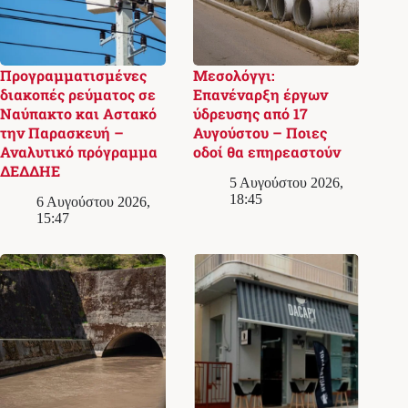
Προγραμματισμένες
Μεσολόγγι:
διακοπές ρεύματος σε
Επανέναρξη έργων
Ναύπακτο και Αστακό
ύδρευσης από 17
την Παρασκευή –
Αυγούστου – Ποιες
Αναλυτικό πρόγραμμα
οδοί θα επηρεαστούν
ΔΕΔΔΗΕ
5 Αυγούστου 2026,
18:45
6 Αυγούστου 2026,
15:47