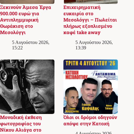
Ξεκινούν Άμεσα Έργα
Επιχειρηματική
900.000 ευρώ για
ευκαιρία στο
Αντιπλημμυρική
Μεσολόγγι – Πωλείται
Θωράκιση στο
πλήρως εξοπλισμένο
Μεσολόγγι
καφέ take away
5 Αυγούστου 2026,
5 Αυγούστου 2026,
15:22
13:39
Μοναδική έκθεση
Όλοι οι δρόμοι οδηγούν
φωτογραφίας του
απόψε στην Κατοχή
Νίκου Αλιάγα στο
4 Αυγούστου 2026,