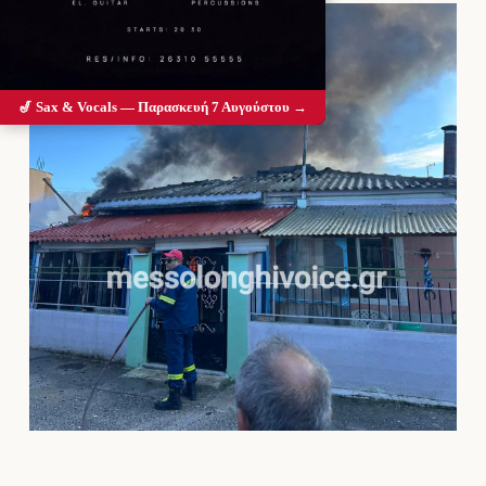
🎷 Sax & Vocals — Παρασκευή 7 Αυγούστου →