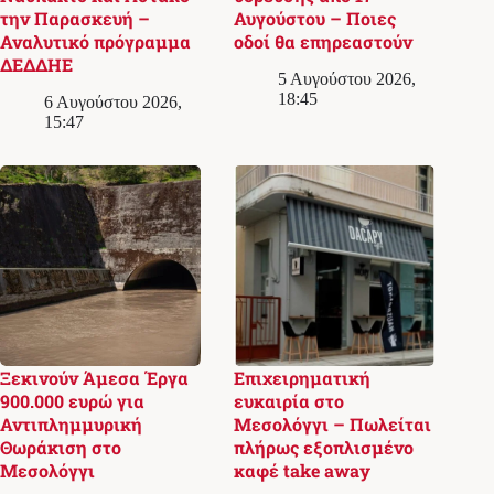
την Παρασκευή –
Αυγούστου – Ποιες
Αναλυτικό πρόγραμμα
οδοί θα επηρεαστούν
ΔΕΔΔΗΕ
5 Αυγούστου 2026,
18:45
6 Αυγούστου 2026,
15:47
Ξεκινούν Άμεσα Έργα
Επιχειρηματική
900.000 ευρώ για
ευκαιρία στο
Αντιπλημμυρική
Μεσολόγγι – Πωλείται
Θωράκιση στο
πλήρως εξοπλισμένο
Μεσολόγγι
καφέ take away