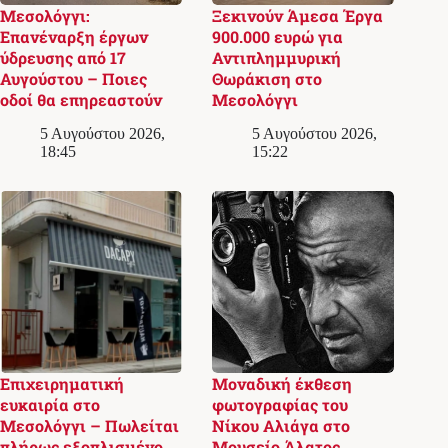
Μεσολόγγι:
Ξεκινούν Άμεσα Έργα
Επανέναρξη έργων
900.000 ευρώ για
ύδρευσης από 17
Αντιπλημμυρική
Αυγούστου – Ποιες
Θωράκιση στο
οδοί θα επηρεαστούν
Μεσολόγγι
5 Αυγούστου 2026,
5 Αυγούστου 2026,
18:45
15:22
Επιχειρηματική
Μοναδική έκθεση
ευκαιρία στο
φωτογραφίας του
Μεσολόγγι – Πωλείται
Νίκου Αλιάγα στο
πλήρως εξοπλισμένο
Μουσείο Άλατος