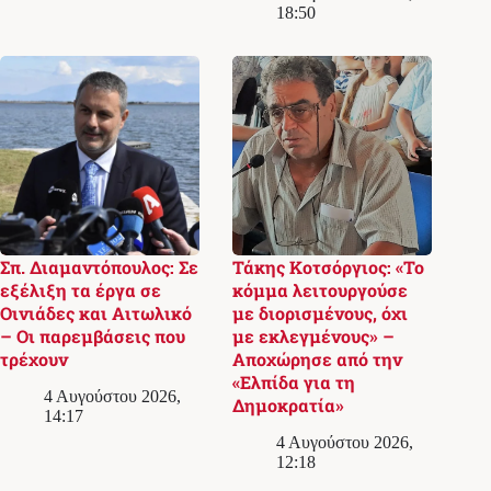
18:50
Σπ. Διαμαντόπουλος: Σε
Τάκης Κοτσόργιος: «Το
εξέλιξη τα έργα σε
κόμμα λειτουργούσε
Οινιάδες και Αιτωλικό
με διορισμένους, όχι
– Οι παρεμβάσεις που
με εκλεγμένους» –
τρέχουν
Αποχώρησε από την
«Ελπίδα για τη
4 Αυγούστου 2026,
Δημοκρατία»
14:17
4 Αυγούστου 2026,
12:18