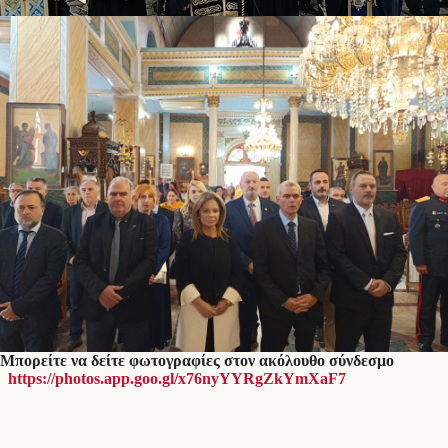
Μπορείτε να δείτε φωτογραφίες στον ακόλουθο σύνδεσμο
https://photos.app.goo.gl/x76nyYYRgZkYmXaF7