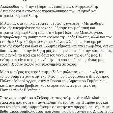
Ακολούθως, από την εξέδρα των επισήμων, ο Μητροπολίτης
Αιτωλίας και Ακαρνανίας παρακολούθησε την μαθητική και
στρατιωτική παρέλαση.
Μιλώντας στα τοπικά μέσα ενημέρωσης ανέφερε: «Με αίσθημα
εθνικής υπερηφάνειας παρακολουθήσαμε την μαθητική και
στρατιωτική παρέλαση εδώ, στην Ιερά Πόλη του Μεσολογγίου.
Καμαρώσαμε τη μαθητιώσα νεολαία της Ιεράς Πόλεως, αλλά και τον
ένδοξο Ελληνικό Στρατό να παρελαύνουν. Σήμερα είναι ημέρα
εθνικής εορτής και όλοι οι Έλληνες είμαστε και πάλι ενωμένοι, για να
διατρανώσουμε την θέλησή μας να υπερασπιστούμε την πατρίδα μας,
τα ιδανικά, τα ιερά και τα όσια του γένους και της φυλής μας. Η
ενότητα ας είναι το σημερινό μήνυμα που εκπέμπει η εθνική μας
εορτή. Χρόνια πολλά και ευλογημένα σε όλους».
Μετά το πέρας της παρέλασης ο Σεβασμιώτατος και οι αρχές του
τόπου συμμετείχαν στην εκδήλωση που διοργάνωσε ο Δήμος Ιεράς
Πόλεως Μεσολογγίου, στην Αίθουσα του Δημοτικού Συμβουλίου,
κατά την οποία βραβεύτηκαν οι πρωτεύσαντες μαθητές στις
Πανελλαδικές Εξετάσεις.
Στον χαιρετισμό του ο Σεβασμιώτατος ανέφερε ότι: «Με ιδιαίτερη
χαρά σήμερα, αυτή την πανεπίσημη ημέρα για την Πατρίδα μας και
για τον τόπο μας συμμετέχουμε σε αυτήν την όμορφη, σεμνή και με
βαθύτατους συμβολισμούς εκδήλωση που διοργανώνει ο Δήμος Ιεράς