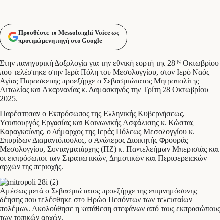
Προσθέστε το Messolonghi Voice ως
προτιμώμενη πηγή στο Google
ης
Στην πανηγυρική Δοξολογία για την εθνική εορτή της 28
Οκτωβρίου
που τελέστηκε στην Ιερά Πόλη του Μεσολογγίου, στον Ιερό Ναός
Αγίας Παρασκευής προεξήρχε ο Σεβασμιώτατος Μητροπολίτης
Αιτωλίας και Ακαρνανίας κ. Δαμασκηνός την Τρίτη 28 Οκτωβρίου
2025.
Παρέστησαν ο Εκπρόσωπος της Ελληνικής Κυβερνήσεως,
Υφυπουργός Εργασίας και Κοινωνικής Ασφάλισης κ. Κώστας
Καραγκούνης, ο Δήμαρχος της Ιεράς Πόλεως Μεσολογγίου κ.
Σπυρίδων Διαμαντόπουλος, ο Ανώτερος Διοικητής Φρουράς
Μεσολογγίου, Συνταγματάρχης (ΠΖ) κ. Παντελεήμων Μπερτσιάς και
οι εκπρόσωποι των Στρατιωτικών, Δημοτικών και Περιφερειακών
αρχών της περιοχής.
Αμέσως μετά ο Σεβασμιώτατος προεξήρχε της επιμνημόσυνης
δέησης που τελέσθηκε στο Ηρώο Πεσόντων των τελευταίων
πολέμων. Ακολούθησε η κατάθεση στεφάνων από τους εκπροσώπους
των τοπικών αρχών.