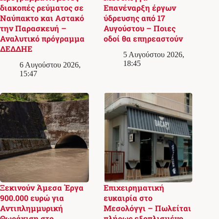
διακοπές ρεύματος σε
Επανέναρξη έργων
Ναύπακτο και Αστακό
ύδρευσης από 17
την Παρασκευή –
Αυγούστου – Ποιες
Αναλυτικό πρόγραμμα
οδοί θα επηρεαστούν
ΔΕΔΔΗΕ
5 Αυγούστου 2026,
18:45
6 Αυγούστου 2026,
15:47
Ξεκινούν Άμεσα Έργα
Επιχειρηματική
900.000 ευρώ για
ευκαιρία στο
Αντιπλημμυρική
Μεσολόγγι – Πωλείται
Θωράκιση στο
πλήρως εξοπλισμένο