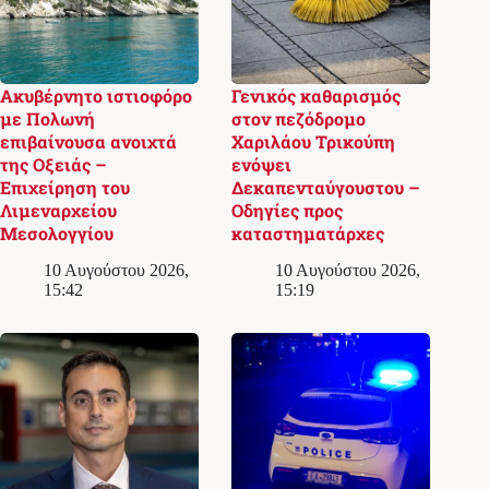
Ακυβέρνητο ιστιοφόρο
Γενικός καθαρισμός
με Πολωνή
στον πεζόδρομο
επιβαίνουσα ανοιχτά
Χαριλάου Τρικούπη
της Οξειάς –
ενόψει
Επιχείρηση του
Δεκαπενταύγουστου –
Λιμεναρχείου
Οδηγίες προς
Μεσολογγίου
καταστηματάρχες
10 Αυγούστου 2026,
10 Αυγούστου 2026,
15:42
15:19