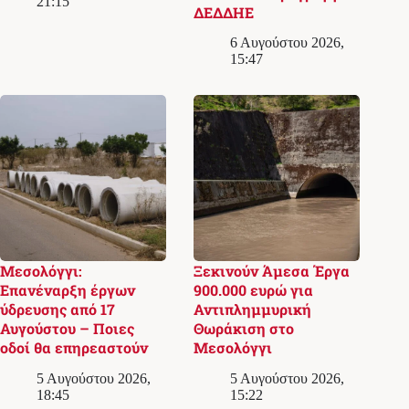
21:15
ΔΕΔΔΗΕ
6 Αυγούστου 2026,
15:47
Μεσολόγγι:
Ξεκινούν Άμεσα Έργα
Επανέναρξη έργων
900.000 ευρώ για
ύδρευσης από 17
Αντιπλημμυρική
Αυγούστου – Ποιες
Θωράκιση στο
οδοί θα επηρεαστούν
Μεσολόγγι
5 Αυγούστου 2026,
5 Αυγούστου 2026,
18:45
15:22