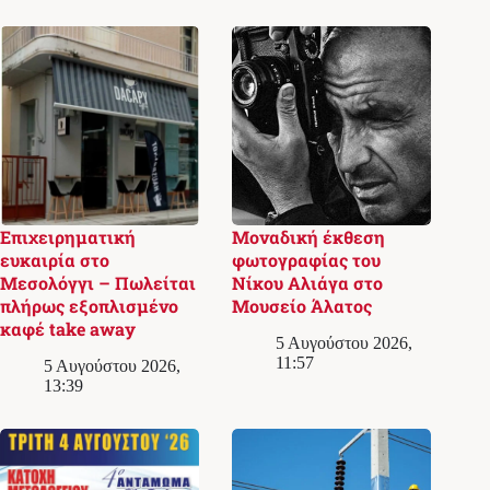
Επιχειρηματική
Μοναδική έκθεση
ευκαιρία στο
φωτογραφίας του
Μεσολόγγι – Πωλείται
Νίκου Αλιάγα στο
πλήρως εξοπλισμένο
Μουσείο Άλατος
καφέ take away
5 Αυγούστου 2026,
11:57
5 Αυγούστου 2026,
13:39