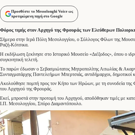
Προσθέστε το Messolonghi Voice ως
προτιμώμενη πηγή στο Google
Φόρος τιμής στον Αρχηγό της Φρουράς των Ελεύθερων Πολιορκη
Σήμερα στην Ιερά Πόλη Μεσολογγίου, ο Σύλλογος Φίλων της Μουσικ
Ραζή-Κότσικα.
Η εκδήλωση ξεκίνησε στο Ιστορικό Μουσείο «Διέξοδος», όπου ο ιδρ
συγκινητική τελετή.
Το παρών έδωσαν ο Σεβασμιώτατος Μητροπολίτης Αιτωλίας & Ακαρνα
Συνταγματάρχης Παντελεήμων Μπερτσιάς, αντιδήμαρχοι, δημοτικοί κ
Ακολούθησε πομπή προς τον Κήπο των Ηρώων, με τη συνοδεία της Φ
του Αρχηγού της Φρουράς.
Εκεί, μπροστά στην προτομή του Αρχηγού, αποδόθηκαν τιμές με κατ
Ι.Π. Μεσολογγίου, Σπύρο Διαμαντόπουλο.