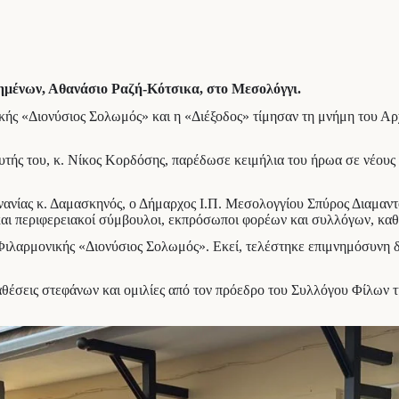
μένων, Αθανάσιο Ραζή-Κότσικα, στο Μεσολόγγι.
ής «Διονύσιος Σολωμός» και η «Διέξοδος» τίμησαν τη μνήμη του Α
υτής του, κ. Νίκος Κορδόσης, παρέδωσε κειμήλια του ήρωα σε νέους
νίας κ. Δαμασκηνός, ο Δήμαρχος Ι.Π. Μεσολογγίου Σπύρος Διαμαντό
αι περιφερειακοί σύμβουλοι, εκπρόσωποι φορέων και συλλόγων, καθ
ιλαρμονικής «Διονύσιος Σολωμός». Εκεί, τελέστηκε επιμνημόσυνη 
αθέσεις στεφάνων και ομιλίες από τον πρόεδρο του Συλλόγου Φίλων