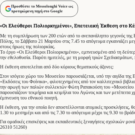
Προσθέστε το Messolonghi Voice ως
προτιμώμενη πηγή στο Google
«Οι Ελεύθεροι Πολιορκημένοι», Επετειακή Έκθεση στο Κέ
Με τη συμπλήρωση των 200 ετών από το ανεπανάληπτο γεγονός της Ε
Πόλης, το Σάββατο 21 Μαρτίου στις 7.45 το απόγευμα εγκαινιάζει 
στους ήρωες της πολιορκίας.
Το έργο «Οι Ελεύθεροι Πολιορκημένοι», εμπνευσμένο από τη δεύτερη
την εθελοθυσία. Παρότι ημιτελές, με τη μορφή τριών Σχεδιασμάτων, 
Η έκθεση αποτελείται από δύο κύριους θεματικούς άξονες:
Στον ισόγειο χώρο του Μουσείου παρουσιάζεται, υπό την αιγίδα της 
«Εκδόσεις του Φοίνικα», φιλοτεχνημένες από τον καλλιτεχνικό βιβλ
την αρωγή των παλιών συλλεκτών Φώτη Ραπακούση του «Μουσείου Α
παρουσιάζουν τεκμήρια και κειμήλια του Αγώνος και των μετέπειτα χ
έμπνευση του εθνικού ποιητή.
Η έκθεση, για την οποία δεν αποστέλλονται ατομικές προσκλήσεις, θα 
1.30 το μεσημέρι και από τις 7.30 το απόγευμα μέχρι τις 9.30 το βρά
Για ομαδικές επισκέψεις και εκπαιδευτικές ξεναγήσεις σχολικών μ
26310 51260)