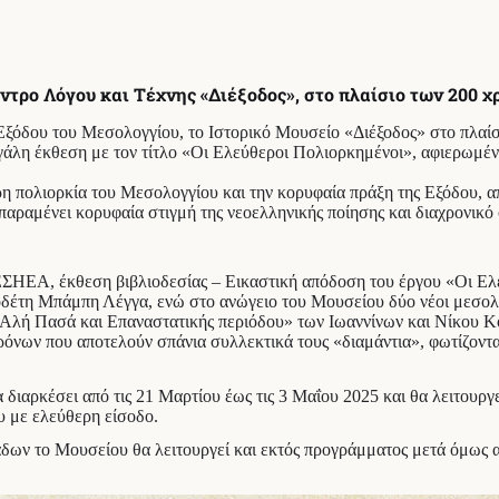
ντρο Λόγου και Τέχνης «Διέξοδος», στο πλαίσιο των 200 
ξόδου του Μεσολογγίου, το Ιστορικό Μουσείο «Διέξοδος» στο πλαίσ
μεγάλη έκθεση με τον τίτλο «Οι Ελεύθεροι Πολιορκημένοι», αφιερωμ
 πολιορκία του Μεσολογγίου και την κορυφαία πράξη της Εξόδου, απ
παραμένει κορυφαία στιγμή της νεοελληνικής ποίησης και διαχρονικό
ΕΣΗΕΑ, έκθεση βιβλιοδεσίας – Εικαστική απόδοση του έργου «Οι Ελεύ
ιοδέτη Μπάμπη Λέγγα, ενώ στο ανώγειο του Μουσείου δύο νέοι μεσολο
λή Πασά και Επαναστατικής περιόδου» των Ιωαννίνων και Νίκου Κ
ρόνων που αποτελούν σπάνια συλλεκτικά τους «διαμάντια», φωτίζοντα
διαρκέσει από τις 21 Μαρτίου έως τις 3 Μαΐου 2025 και θα λειτουργεί
δυ με ελεύθερη είσοδο.
ονάδων το Μουσείου θα λειτουργεί και εκτός προγράμματος μετά όμω