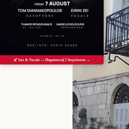
🎷 Sax & Vocals — Παρασκευή 7 Αυγούστου →