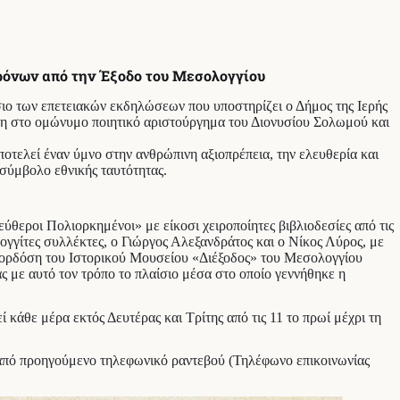
χρόνων από την Έξοδο του Μεσολογγίου
ιο των επετειακών εκδηλώσεων που υποστηρίζει ο Δήμος της Ιερής
ένη στο ομώνυμο ποιητικό αριστούργημα του Διονυσίου Σολωμού και
οτελεί έναν ύμνο στην ανθρώπινη αξιοπρέπεια, την ελευθερία και
 σύμβολο εθνικής ταυτότητας.
θεροι Πολιορκημένοι» με είκοσι χειροποίητες βιβλιοδεσίες από τις
γγίτες συλλέκτες, ο Γιώργος Αλεξανδράτος και ο Νίκος Λύρος, με
ορδόση του Ιστορικού Μουσείου «Διέξοδος» του Μεσολογγίου
ς με αυτό τον τρόπο το πλαίσιο μέσα στο οποίο γεννήθηκε η
 κάθε μέρα εκτός Δευτέρας και Τρίτης από τις 11 το πρωί μέχρι τη
ς από προηγούμενο τηλεφωνικό ραντεβού (Τηλέφωνο επικοινωνίας