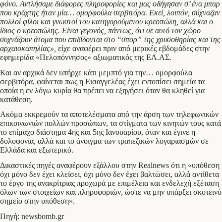
φόνο. Αντλήσαμε διάφορες πληροφορίες και μας οδήγησαν σ’ ένα μπαρ
που κράχτης ήταν μία… ομορφούλα σερβιτόρα. Εκεί, λοιπόν, σύχναζαν
πολλοί φίλοι και γνωστοί του κατηγορούμενου κρεοπώλη, αλλά και ο
ίδιος ο κρεοπώλης. Είναι γεγονός, πάντως, ότι σε αυτό τον χώρο
συχνάζουν άτομα που επιδίδονται στο “σπορ” της χρυσοθηρίας και της
αρχαιοκαπηλίας»,
είχε αναφέρει πριν από μερικές εβδομάδες στην
εφημερίδα «Πελοπόννησος» αξιωματικός της ΕΛ.ΑΣ.
Και αν αρχικά δεν υπήρχε κάτι μεμπτό για την… ομορφούλα
σερβιτόρα, φαίνεται πως η Εισαγγελέας έχει εντοπίσει σημεία τα
οποία η εν λόγω κυρία θα πρέπει να εξηγήσει όταν θα κληθεί για
κατάθεση.
Ακόμα εκκρεμούν τα αποτελέσματα από την άρση των τηλεφωνικών
επικοινωνιών πολλών προσώπων, τα στίγματα των κινητών τους κατά
το επίμαχο διάστημα 4ης και 5ης Ιανουαρίου, όταν και έγινε η
δολοφονία, αλλά και το άνοιγμα των τραπεζικών λογαριασμών σε
Ελλάδα και εξωτερικό.
Δικαστικές πηγές αναφέρουν εξάλλου στην Realnews ότι η «υπόθεση
όχι μόνο δεν έχει κλείσει, όχι μόνο δεν έχει βαλτώσει, αλλά αντίθετα
το έργο της ανακρίτριας προχωρά με επιμέλεια και ενδελεχή εξέταση
όλων των στοιχείων και πληροφοριών, ώστε να μην υπάρξει σκοτεινό
σημείο στην υπόθεση».
Πηγή: newsbomb.gr