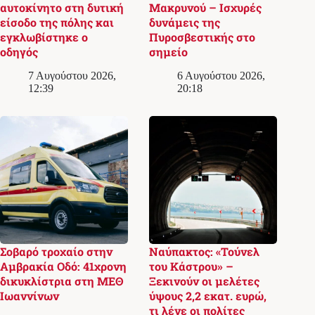
αυτοκίνητο στη δυτική
Μακρυνού – Ισχυρές
είσοδο της πόλης και
δυνάμεις της
εγκλωβίστηκε ο
Πυροσβεστικής στο
οδηγός
σημείο
7 Αυγούστου 2026,
6 Αυγούστου 2026,
12:39
20:18
Σοβαρό τροχαίο στην
Ναύπακτος: «Τούνελ
Αμβρακία Οδό: 41χρονη
του Κάστρου» –
δικυκλίστρια στη ΜΕΘ
Ξεκινούν οι μελέτες
Ιωαννίνων
ύψους 2,2 εκατ. ευρώ,
τι λένε οι πολίτες