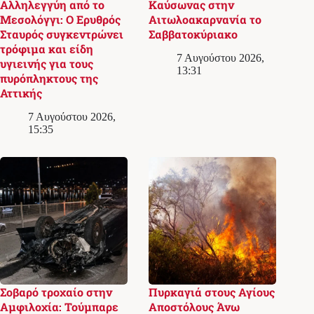
Αλληλεγγύη από το
Καύσωνας στην
Μεσολόγγι: Ο Ερυθρός
Αιτωλοακαρνανία το
Σταυρός συγκεντρώνει
Σαββατοκύριακο
τρόφιμα και είδη
7 Αυγούστου 2026,
υγιεινής για τους
13:31
πυρόπληκτους της
Αττικής
7 Αυγούστου 2026,
15:35
Σοβαρό τροχαίο στην
Πυρκαγιά στους Αγίους
Αμφιλοχία: Τούμπαρε
Αποστόλους Άνω