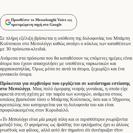
Προσθέστε το Messolonghi Voice ως
προτιμώμενη πηγή στο Google
Σε πλήρη εξέλιξη βρίσκεται η υπόθεση της δολοφονίας του Μπάμπη
Κούτσικου στο Μεσολόγγι καθώς ανοίγει ο κύκλος των καταθέσεων
με 30 πρόσωπα-κλειδιά.
Ανάμεσα στα πρόσωπα που θα καταθέσουν τις επόμενες ημέρες είναι
άτομα που έχουν απασχολήσει με υποθέσεις ναρκωτικών και
αρχαιοκαπηλίας. Όμως μέσα σε αυτά τα άτομα, ξεχωρίζει και ένα
γυναικείο όνομα.
Πρόκειται για σερβιτόρα που εργάζεται σε κατάστημα εστίασης
στο Μεσολόγγι
. Μιας πολύ όμορφης νεαρής γυναίκας, η οποία είχε
αρκετά στενή σχέση με την παρέα των κυνηγών, ανάμεσα στους
οποίους βρισκόταν τόσο ο Μπάμπης Κούτσικος, όσο και ο 50χρονος
κρεοπώλης που κατηγορείται για τη δολοφονία του και είναι
προφυλακισμένος στον Κορυδαλλό.
«Το Μεσολόγγι είναι μία μικρή πόλη και οι περισσότεροι γνωρίζονται
μεταξύ τους. Ο φερόμενος ως δράστης του εγκλήματος έχει κι άλλους
γνωστούς και φίλους, αλλά αυτό δεν σημαίνει ότι συνέπραξαν στον