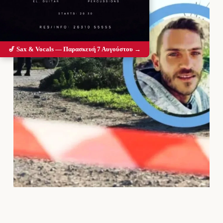
🎷 Sax & Vocals — Παρασκευή 7 Αυγούστου →