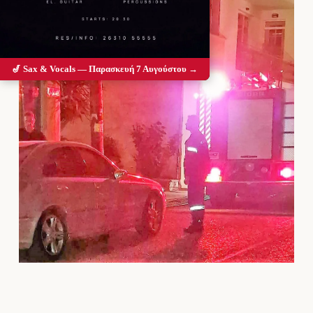
🎷 Sax & Vocals — Παρασκευή 7 Αυγούστου →