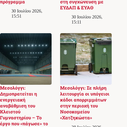
πρόγραμμα
στη συγχώνευση με
ΕΥΔΑΠ & ΕΥΑΘ
30 Ιουλίου 2026,
15:51
30 Ιουλίου 2026,
15:11
Μεσολόγγι:
Μεσολόγγι: Σε πλήρη
Δημοπρατείται η
λειτουργία οι υπόγειοι
ενεργειακή
κάδοι απορριμμάτων
αναβάθμιση του
στην περιοχή του
Κλειστού
Νοσοκομείου
Γυμναστηρίου – Το
«Χατζηκώστα»
έργο που «πάγωσε» το