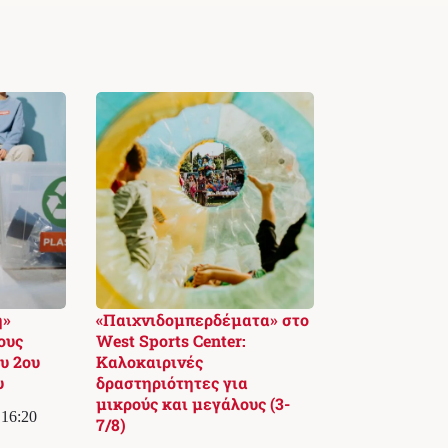
ή»
«Παιχνιδομπερδέματα» στο
ους
West Sports Center:
υ 2ου
Καλοκαιρινές
υ
δραστηριότητες για
μικρούς και μεγάλους (3-
 16:20
7/8)