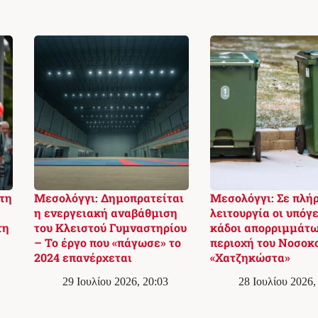
τη
Μεσολόγγι: Δημοπρατείται
Μεσολόγγι: Σε πλή
η ενεργειακή αναβάθμιση
λειτουργία οι υπόγε
τη
του Κλειστού Γυμναστηρίου
κάδοι απορριμμάτω
– Το έργο που «πάγωσε» το
περιοχή του Νοσοκ
2024 επανέρχεται
«Χατζηκώστα»
29 Ιουλίου 2026, 20:03
28 Ιουλίου 2026,