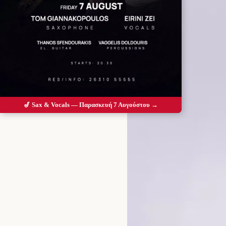
🎷 Sax & Vocals — Παρασκευή 7 Αυγούστου →