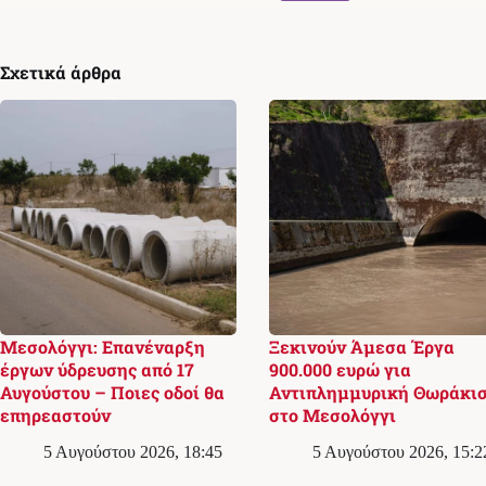
Σχετικά άρθρα
Μεσολόγγι: Επανέναρξη
Ξεκινούν Άμεσα Έργα
έργων ύδρευσης από 17
900.000 ευρώ για
Αυγούστου – Ποιες οδοί θα
Αντιπλημμυρική Θωράκι
επηρεαστούν
στο Μεσολόγγι
5 Αυγούστου 2026, 18:45
5 Αυγούστου 2026, 15:2