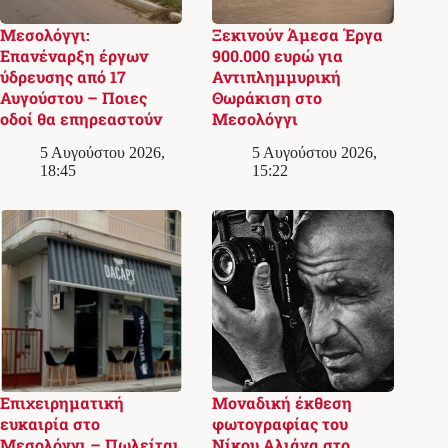
Μεσολόγγι:
Ξεκινούν Άμεσα Έργα
Επανέναρξη έργων
900.000 ευρώ για
ύδρευσης από 17
Αντιπλημμυρική
Αυγούστου – Ποιες
Θωράκιση στο
οδοί θα επηρεαστούν
Μεσολόγγι
5 Αυγούστου 2026,
5 Αυγούστου 2026,
18:45
15:22
Επιχειρηματική
Μοναδική έκθεση
ευκαιρία στο
φωτογραφίας του
Μεσολόγγι – Πωλείται
Νίκου Αλιάγα στο