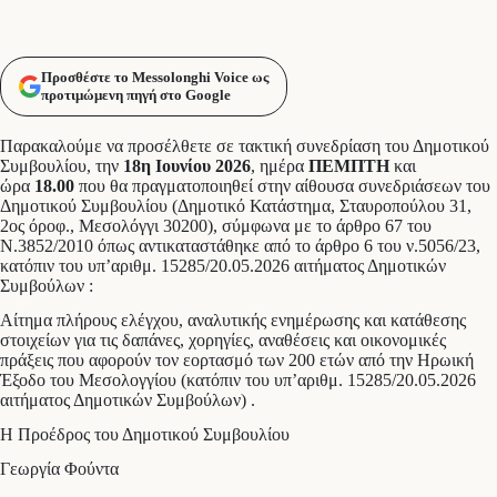
Προσθέστε το Messolonghi Voice ως
προτιμώμενη πηγή στο Google
Παρακαλούμε να προσέλθετε σε τακτική συνεδρίαση του Δημοτικού
Συμβουλίου, την
18η Ιουνίου 2026
, ημέρα
ΠΕΜΠΤΗ
και
ώρα
18.00
που θα πραγματοποιηθεί στην αίθουσα συνεδριάσεων του
Δημοτικού Συμβουλίου (Δημοτικό Κατάστημα, Σταυροπούλου 31,
2ος όροφ., Μεσολόγγι 30200), σύμφωνα με το άρθρο 67 του
Ν.3852/2010 όπως αντικαταστάθηκε από το άρθρο 6 του ν.5056/23,
κατόπιν του υπ’αριθμ. 15285/20.05.2026 αιτήματος Δημοτικών
Συμβούλων :
Αίτημα πλήρους ελέγχου, αναλυτικής ενημέρωσης και κατάθεσης
στοιχείων για τις δαπάνες, χορηγίες, αναθέσεις και οικονομικές
πράξεις που αφορούν τον εορτασμό των 200 ετών από την Ηρωική
Έξοδο του Μεσολογγίου (κατόπιν του υπ’αριθμ. 15285/20.05.2026
αιτήματος Δημοτικών Συμβούλων) .
Η Προέδρος του Δημοτικού Συμβουλίου
Γεωργία Φούντα