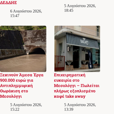
ΔΕΔΔΗΕ
5 Αυγούστου 2026,
18:45
6 Αυγούστου 2026,
15:47
Ξεκινούν Άμεσα Έργα
Επιχειρηματική
900.000 ευρώ για
ευκαιρία στο
Αντιπλημμυρική
Μεσολόγγι – Πωλείται
Θωράκιση στο
πλήρως εξοπλισμένο
Μεσολόγγι
καφέ take away
5 Αυγούστου 2026,
5 Αυγούστου 2026,
15:22
13:39