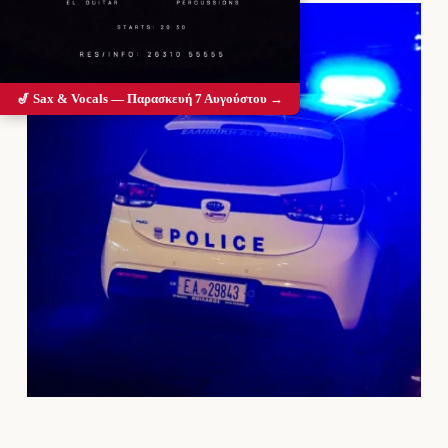
🎷 Sax & Vocals — Παρασκευή 7 Αυγούστου →