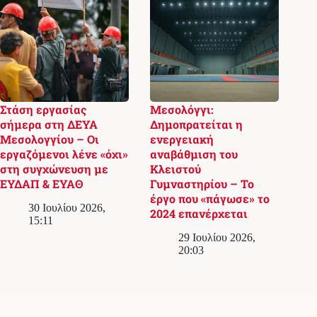
Στάση εργασίας
Μεσολόγγι:
σήμερα στη ΔΕΥΑ
Δημοπρατείται η
Μεσολογγίου – Οι
ενεργειακή
εργαζόμενοι λένε «όχι»
αναβάθμιση του
στη συγχώνευση με
Κλειστού
ΕΥΔΑΠ & ΕΥΑΘ
Γυμναστηρίου – Το
έργο που «πάγωσε» το
30 Ιουλίου 2026,
2024 επανέρχεται
15:11
29 Ιουλίου 2026,
20:03