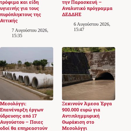
τρόφιμα και είδη
την Παρασκευή –
υγιεινής για τους
Αναλυτικό πρόγραμμα
πυρόπληκτους της
ΔΕΔΔΗΕ
Αττικής
6 Αυγούστου 2026,
15:47
7 Αυγούστου 2026,
15:35
Μεσολόγγι:
Ξεκινούν Άμεσα Έργα
Επανέναρξη έργων
900.000 ευρώ για
ύδρευσης από 17
Αντιπλημμυρική
Αυγούστου – Ποιες
Θωράκιση στο
οδοί θα επηρεαστούν
Μεσολόγγι