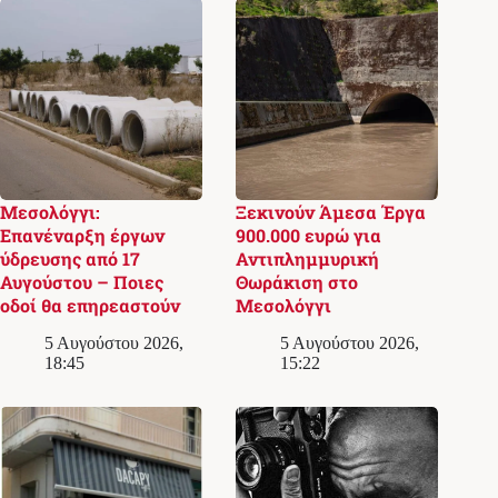
Μεσολόγγι:
Ξεκινούν Άμεσα Έργα
Επανέναρξη έργων
900.000 ευρώ για
ύδρευσης από 17
Αντιπλημμυρική
Αυγούστου – Ποιες
Θωράκιση στο
οδοί θα επηρεαστούν
Μεσολόγγι
5 Αυγούστου 2026,
5 Αυγούστου 2026,
18:45
15:22