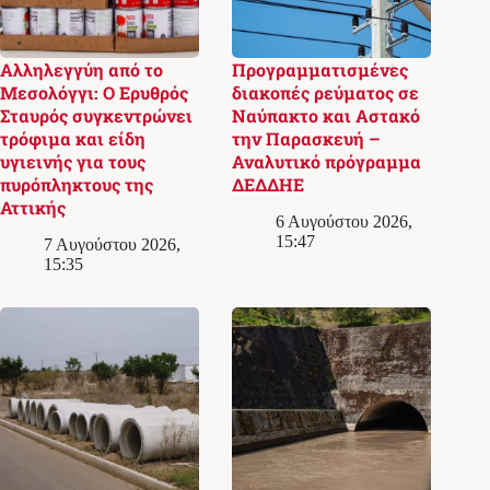
Αλληλεγγύη από το
Προγραμματισμένες
Μεσολόγγι: Ο Ερυθρός
διακοπές ρεύματος σε
Σταυρός συγκεντρώνει
Ναύπακτο και Αστακό
τρόφιμα και είδη
την Παρασκευή –
υγιεινής για τους
Αναλυτικό πρόγραμμα
πυρόπληκτους της
ΔΕΔΔΗΕ
Αττικής
6 Αυγούστου 2026,
15:47
7 Αυγούστου 2026,
15:35