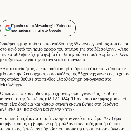
Προσθέστε το Messolonghi Voice ως
προτιμώμενη πηγή στο Google
Σοκάρει η μαρτυρία του κουνιάδου της 55χρονης γυναίκας που έπεσε
στο κενό από τον τρίτο όροφο του σπιτιού της στο Μεσολόγγι. «Από
την κατάθλιψη είχε μία φοβία ότι θα την πάρει η αστυνομία…», λέει,
μεταξύ άλλων για την οικογενειακή τραγωδία.
«Αυτοκτονία ήταν, έπεσε από τον τρίτο όροφο κάτω και χτύπησε σε
μία σκεπή», λέει αρχικά, ο κουνιάδος της 55χρονης γυναίκας, ο χαμός
της οποίας βύθισε στο πένθος μία ολόκληρη οικογένεια στο
Μεσολόγγι.
Όπως λέει ο κουνιάδος της 55χρονης, όλα έγιναν στις 17:50 το
απόγευμα της Δευτέρας (02.12.2024). Ήταν και ο αδερφός μου εκεί
γιατί είχε δουλειά και κάποια στιγμή εκείνη βγήκε στη βεράντα,
ανέβηκε σε μία σκάλα και έπεσε κάτω».
«Το παιδί της ήταν στο σπίτι, κοιμόταν εκείνη την ώρα. Δεν ξέρω
ακριβώς ποιος τη βρήκε νεκρή, μάλλον ο αδερφός μου ή κάποιος
περαστικός ή από τον θόρυβο που ακούστηκε γιατί έπεσε πάνω σε