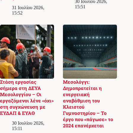
30 Ιουλίου 2026,
15:51
31 Ιουλίου 2026,
15:52
Στάση εργασίας
Μεσολόγγι:
σήμερα στη ΔΕΥΑ
Δημοπρατείται η
Μεσολογγίου – Οι
ενεργειακή
εργαζόμενοι λένε «όχι»
αναβάθμιση του
στη συγχώνευση με
Κλειστού
ΕΥΔΑΠ & ΕΥΑΘ
Γυμναστηρίου – Το
έργο που «πάγωσε» το
30 Ιουλίου 2026,
2024 επανέρχεται
15:11