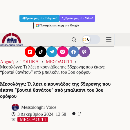
Μετάβαση
στο
Βρείτε μας στο Telegram!
Βρείτε μας στο Viber!
περιεχόμενο
Προτιμώμενη πηγή στο Google
Αρχική
ΤΟΠΙΚΑ
ΜΕΣΟΛΟΓΓΙ
Μεσολόγγι: Τι λέει ο κουνιάδος της 55χρονης που έκανε
“βουτιά θανάτου” από μπαλκόνι του 3ου ορόφου
Μεσολόγγι: Τι λέει ο κουνιάδος της 55χρονης που
έκανε “βουτιά θανάτου” από μπαλκόνι του 3ου
ορόφου
Messolonghi Voice
1′
3 Δεκεμβρίου 2024, 13:58
ΜΕΣΟΛΟΓΓΙ