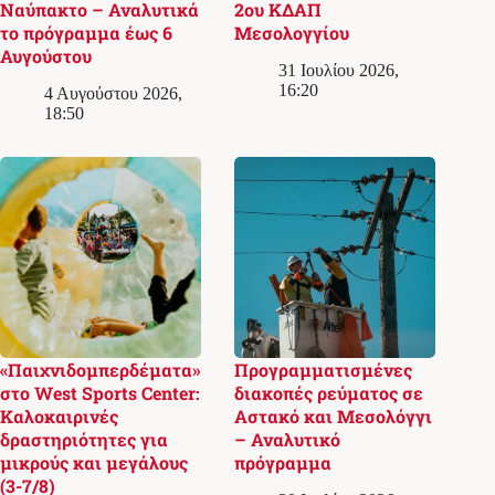
Ναύπακτο – Αναλυτικά
2ου ΚΔΑΠ
το πρόγραμμα έως 6
Μεσολογγίου
Αυγούστου
31 Ιουλίου 2026,
16:20
4 Αυγούστου 2026,
18:50
«Παιχνιδομπερδέματα»
Προγραμματισμένες
στο West Sports Center:
διακοπές ρεύματος σε
Καλοκαιρινές
Αστακό και Μεσολόγγι
δραστηριότητες για
– Αναλυτικό
μικρούς και μεγάλους
πρόγραμμα
(3-7/8)