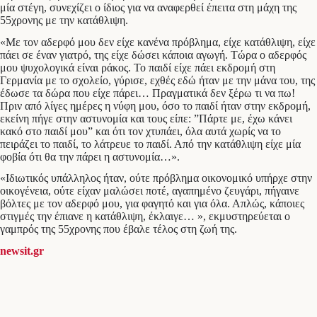
μία στέγη, συνεχίζει ο ίδιος για να αναφερθεί έπειτα στη μάχη της
55χρονης με την κατάθλιψη.
«Με τον αδερφό μου δεν είχε κανένα πρόβλημα, είχε κατάθλιψη, είχε
πάει σε έναν γιατρό, της είχε δώσει κάποια αγωγή. Τώρα ο αδερφός
μου ψυχολογικά είναι ράκος. Το παιδί είχε πάει εκδρομή στη
Γερμανία με το σχολείο, γύρισε, εχθές εδώ ήταν με την μάνα του, της
έδωσε τα δώρα που είχε πάρει… Πραγματικά δεν ξέρω τι να πω!
Πριν από λίγες ημέρες η νύφη μου, όσο το παιδί ήταν στην εκδρομή,
εκείνη πήγε στην αστυνομία και τους είπε: ”Πάρτε με, έχω κάνει
κακό στο παιδί μου” και ότι τον χτυπάει, όλα αυτά χωρίς να το
πειράζει το παιδί, το λάτρευε το παιδί. Από την κατάθλιψη είχε μία
φοβία ότι θα την πάρει η αστυνομία…».
«Ιδιωτικός υπάλληλος ήταν, ούτε πρόβλημα οικονομικό υπήρχε στην
οικογένεια, ούτε είχαν μαλώσει ποτέ, αγαπημένο ζευγάρι, πήγαινε
βόλτες με τον αδερφό μου, για φαγητό και για όλα. Απλώς, κάποιες
στιγμές την έπιανε η κατάθλιψη, έκλαιγε… », εκμυστηρεύεται ο
γαμπρός της 55χρονης που έβαλε τέλος στη ζωή της.
newsit.gr