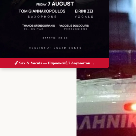
🎷 Sax & Vocals — Παρασκευή 7 Αυγούστου →