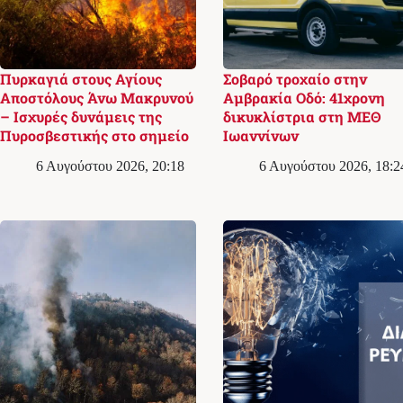
Πυρκαγιά στους Αγίους
Σοβαρό τροχαίο στην
Αποστόλους Άνω Μακρυνού
Αμβρακία Οδό: 41χρονη
– Ισχυρές δυνάμεις της
δικυκλίστρια στη ΜΕΘ
Πυροσβεστικής στο σημείο
Ιωαννίνων
6 Αυγούστου 2026, 20:18
6 Αυγούστου 2026, 18:2