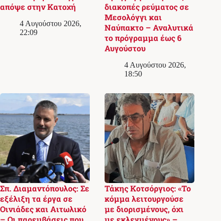
απόψε στην Κατοχή
διακοπές ρεύματος σε
Μεσολόγγι και
4 Αυγούστου 2026,
Ναύπακτο – Αναλυτικά
22:09
το πρόγραμμα έως 6
Αυγούστου
4 Αυγούστου 2026,
18:50
Σπ. Διαμαντόπουλος: Σε
Τάκης Κοτσόργιος: «Το
εξέλιξη τα έργα σε
κόμμα λειτουργούσε
Οινιάδες και Αιτωλικό
με διορισμένους, όχι
– Οι παρεμβάσεις που
με εκλεγμένους» –