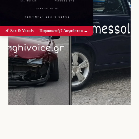
🎷 Sax & Vocals — Παρασκευή 7 Αυγούστου →