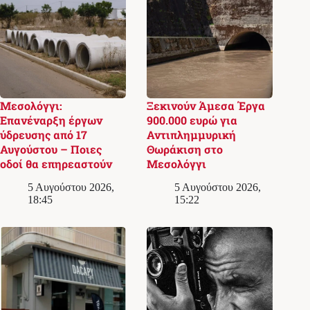
Μεσολόγγι:
Ξεκινούν Άμεσα Έργα
Επανέναρξη έργων
900.000 ευρώ για
ύδρευσης από 17
Αντιπλημμυρική
Αυγούστου – Ποιες
Θωράκιση στο
οδοί θα επηρεαστούν
Μεσολόγγι
5 Αυγούστου 2026,
5 Αυγούστου 2026,
18:45
15:22