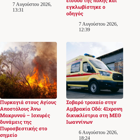
είσοδο της πόλης και
7 Αυγούστου 2026,
εγκλωβίστηκε ο
13:31
οδηγός
7 Αυγούστου 2026,
12:39
Πυρκαγιά στους Αγίους
Σοβαρό τροχαίο στην
Αποστόλους Άνω
Αμβρακία Οδό: 41χρονη
Μακρυνού – Ισχυρές
δικυκλίστρια στη ΜΕΘ
δυνάμεις της
Ιωαννίνων
Πυροσβεστικής στο
6 Αυγούστου 2026,
σημείο
18:24