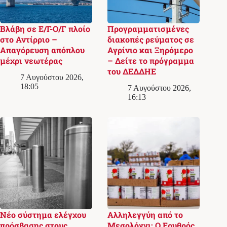
Βλάβη σε Ε/Γ-Ο/Γ πλοίο
Προγραμματισμένες
στο Αντίρριο –
διακοπές ρεύματος σε
Απαγόρευση απόπλου
Αγρίνιο και Ξηρόμερο
μέχρι νεωτέρας
– Δείτε το πρόγραμμα
του ΔΕΔΔΗΕ
7 Αυγούστου 2026,
18:05
7 Αυγούστου 2026,
16:13
Νέο σύστημα ελέγχου
Αλληλεγγύη από το
πρόσβασης στους
Μεσολόγγι: Ο Ερυθρός