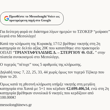
Προσθέστε το Messolonghi Voice ως
προτιμώμενη πηγή στο Google
Για δεύτερη φορά σε διάστημα λίγων ημερών το ΤΖΟΚΕΡ “μοίρασε”
λεφτά στο Μεσολόγγι!
Κατά την κλήρωση της Κυριακής 17/12 βρέθηκε νικητής στη 2η
κατηγορία σε δελτίο αξίας 20€ που κατατέθηκε στο πρακτορείο
ΟΠΑΠ “
ΤΡΙΑΝΤΑΦΥΛΛΙΔΗΣ Δ. – ΣΤΕΡΓΙΟΥ Θ. Ο.Ε.
” στην
πλατεία συνικοισμού στο Μεσολόγγι.
Ο τυχερός “πέτυχε” τους 5 αριθμούς της κλήρωσης.
Δηλαδή τους: 7, 22, 25, 33, 44 χωρίς όμως τον τυχερό Τζόκερ που
ήταν το 20.
Όμως κατά τη χθεσινή κλήρωση υπήρξε νικητής στη μεγάλη
κατηγορία στα Χανιά με 5+1 που κέρδισε
€2.699.406,54
, ενώ στη 2η
κατηγορία βρέθηκαν συνολικά 6 νικητές που κερδίζουν από
100.000€!
messolonghinews.gr