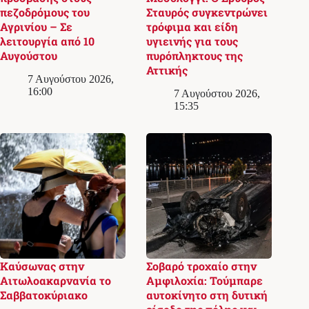
πεζοδρόμους του
Σταυρός συγκεντρώνει
Αγρινίου – Σε
τρόφιμα και είδη
λειτουργία από 10
υγιεινής για τους
Αυγούστου
πυρόπληκτους της
Αττικής
7 Αυγούστου 2026,
16:00
7 Αυγούστου 2026,
15:35
Καύσωνας στην
Σοβαρό τροχαίο στην
Αιτωλοακαρνανία το
Αμφιλοχία: Τούμπαρε
Σαββατοκύριακο
αυτοκίνητο στη δυτική