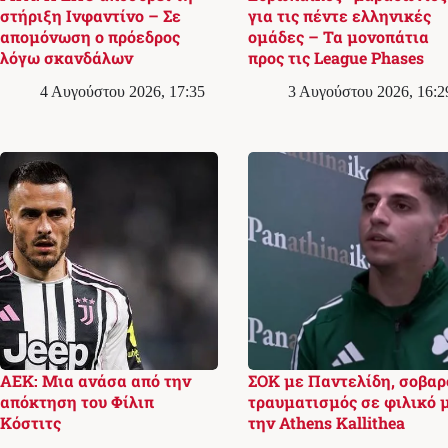
στήριξη Ινφαντίνο – Σε
για τις πέντε ελληνικές
απομόνωση ο πρόεδρος
ομάδες – Τα μονοπάτια
λόγω σκανδάλων
προς τις League Phases
4 Αυγούστου 2026, 17:35
3 Αυγούστου 2026, 16:2
ΑΕΚ: Μια ανάσα από την
ΣΟΚ με Παντελίδη, σοβαρ
απόκτηση του Φίλιπ
τραυματισμός σε φιλικό 
Κόστιτς
την Athens Kallithea