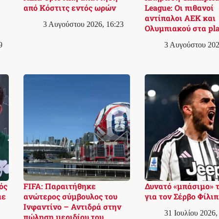
από Κόστιτς εντός ωρών
League: Οι πιθανοί
αντίπαλοι ΑΕΚ και
3 Αυγούστου 2026, 16:23
Ολυμπιακού στα pla
9
3 Αυγούστου 202
ός
FIFA: Παραιτήθηκε
Δυνατό «μπάσιμο» 
με
ανώτερος σύμβουλος του
για τον Σέρβο Φίλιπ
Ινφαντίνο – Αντιδρά στην
31 Ιουλίου 2026,
πώληση μεριδίου του