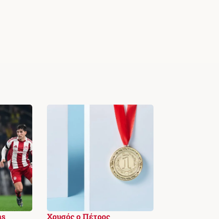
ns
Χρυσός ο Πέτρος