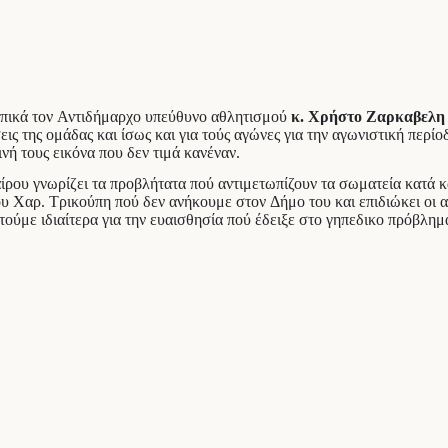
πικά τον Αντιδήμαρχο υπεύθυνο αθλητισμού
κ
. Χρ
ήστο
Ζ
αρκ
αβελη
ς της ομάδας και ίσως και για τούς αγώνες για την αγωνιστική περίο
ή τους εικόνα που δεν τιμά κανέναν.
ρου γνωρίζει τα προβλήτατα πού αντιμετωπίζουν τα σωματεία κατά και
υ Χαρ. Τρικούπη πού δεν ανήκουμε στον Δήμο του και επιδιώκει οι α
τούμε ιδιαίτερα για την ευαισθησία πού έδειξε στο γηπεδικο πρόβλη