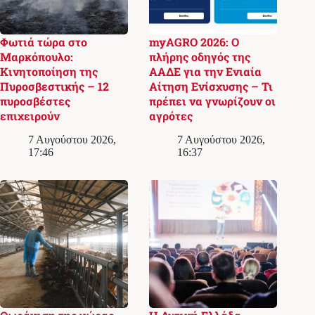
Φωτιά τώρα στο
myAGRO 2026: Ο
Μαρκόπουλο:
πλήρης οδηγός της
Κινητοποίηση της
ΑΑΔΕ για την Ενιαία
Πυροσβεστικής – 12
Αίτηση Ενίσχυσης – Τι
πυροσβέστες
πρέπει να γνωρίζουν οι
επιχειρούν
αγρότες
7 Αυγούστου 2026,
7 Αυγούστου 2026,
17:46
16:37