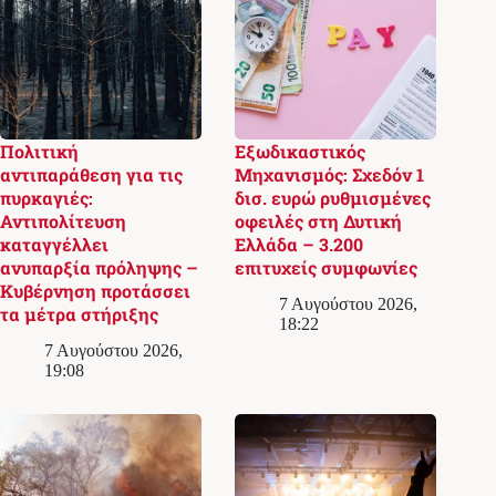
Πολιτική
Εξωδικαστικός
αντιπαράθεση για τις
Μηχανισμός: Σχεδόν 1
πυρκαγιές:
δισ. ευρώ ρυθμισμένες
Αντιπολίτευση
οφειλές στη Δυτική
καταγγέλλει
Ελλάδα – 3.200
ανυπαρξία πρόληψης –
επιτυχείς συμφωνίες
Κυβέρνηση προτάσσει
7 Αυγούστου 2026,
τα μέτρα στήριξης
18:22
7 Αυγούστου 2026,
19:08