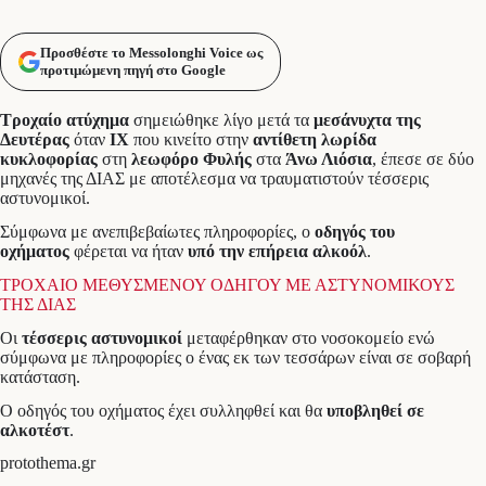
Προσθέστε το Messolonghi Voice ως
προτιμώμενη πηγή στο Google
Τροχαίο ατύχημα
σημειώθηκε λίγο μετά τα
μεσάνυχτα της
Δευτέρας
όταν
ΙΧ
που κινείτο στην
αντίθετη λωρίδα
κυκλοφορίας
στη
λεωφόρο Φυλής
στα
Άνω Λιόσια
, έπεσε σε δύο
μηχανές της ΔΙΑΣ με αποτέλεσμα να τραυματιστούν τέσσερις
αστυνομικοί.
Σύμφωνα με ανεπιβεβαίωτες πληροφορίες, ο
οδηγός του
οχήματος
φέρεται να ήταν
υπό την επήρεια αλκοόλ
.
ΤΡΟΧΑΙΟ ΜΕΘΥΣΜΕΝΟΥ ΟΔΗΓΟΥ ΜΕ ΑΣΤΥΝΟΜΙΚΟΥΣ
ΤΗΣ ΔΙΑΣ
Οι
τέσσερις αστυνομικοί
μεταφέρθηκαν στο νοσοκομείο ενώ
σύμφωνα με πληροφορίες ο ένας εκ των τεσσάρων είναι σε σοβαρή
κατάσταση.
Ο οδηγός του οχήματος έχει συλληφθεί και θα
υποβληθεί σε
αλκοτέστ
.
protothema.gr