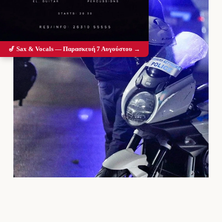
🎷 Sax & Vocals — Παρασκευή 7 Αυγούστου →