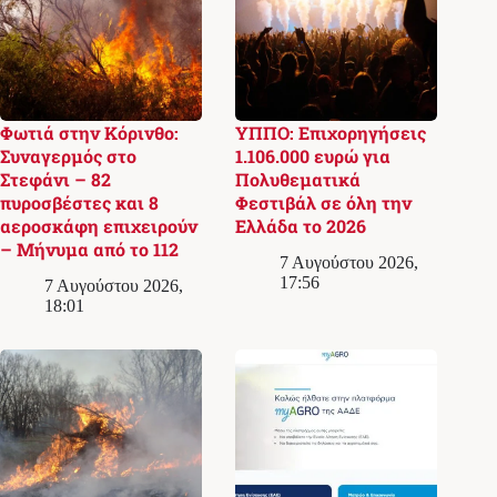
Φωτιά στην Κόρινθο:
ΥΠΠΟ: Επιχορηγήσεις
Συναγερμός στο
1.106.000 ευρώ για
Στεφάνι – 82
Πολυθεματικά
πυροσβέστες και 8
Φεστιβάλ σε όλη την
αεροσκάφη επιχειρούν
Ελλάδα το 2026
– Μήνυμα από το 112
7 Αυγούστου 2026,
17:56
7 Αυγούστου 2026,
18:01