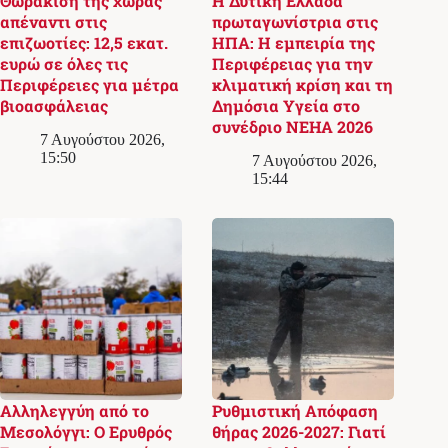
Θωράκιση της χώρας
Η Δυτική Ελλάδα
απέναντι στις
πρωταγωνίστρια στις
επιζωοτίες: 12,5 εκατ.
ΗΠΑ: Η εμπειρία της
ευρώ σε όλες τις
Περιφέρειας για την
Περιφέρειες για μέτρα
κλιματική κρίση και τη
βιοασφάλειας
Δημόσια Υγεία στο
συνέδριο NEHA 2026
7 Αυγούστου 2026,
15:50
7 Αυγούστου 2026,
15:44
Αλληλεγγύη από το
Ρυθμιστική Απόφαση
Μεσολόγγι: Ο Ερυθρός
θήρας 2026-2027: Γιατί