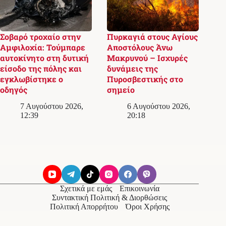
Σοβαρό τροχαίο στην
Πυρκαγιά στους Αγίους
Αμφιλοχία: Τούμπαρε
Αποστόλους Άνω
αυτοκίνητο στη δυτική
Μακρυνού – Ισχυρές
είσοδο της πόλης και
δυνάμεις της
εγκλωβίστηκε ο
Πυροσβεστικής στο
οδηγός
σημείο
7 Αυγούστου 2026,
6 Αυγούστου 2026,
12:39
20:18
Σχετικά με εμάς
Επικοινωνία
Συντακτική Πολιτική & Διορθώσεις
Πολιτική Απορρήτου
Όροι Χρήσης
© 2026
Messolonghi Voice
. Με την επιφύλαξη παντός
δικαιώματος.