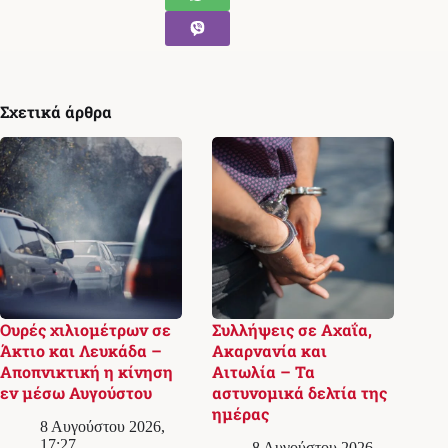
Σχετικά άρθρα
Ουρές χιλιομέτρων σε
Συλλήψεις σε Αχαΐα,
Άκτιο και Λευκάδα –
Ακαρνανία και
Αποπνικτική η κίνηση
Αιτωλία – Τα
εν μέσω Αυγούστου
αστυνομικά δελτία της
ημέρας
8 Αυγούστου 2026,
17:27
8 Αυγούστου 2026,