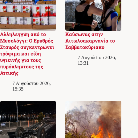
Αλληλεγγύη από το
Καύσωνας στην
Μεσολόγγι: Ο Ερυθρός
Αιτωλοακαρνανία το
Σταυρός συγκεντρώνει
Σαββατοκύριακο
τρόφιμα και είδη
7 Αυγούστου 2026,
υγιεινής για τους
13:31
πυρόπληκτους της
Αττικής
7 Αυγούστου 2026,
15:35