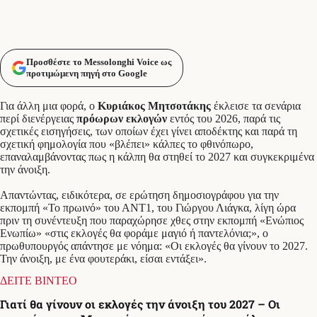
Προσθέστε το Messolonghi Voice ως
προτιμώμενη πηγή στο Google
Για άλλη μια φορά, ο
Κυριάκος Μητσοτάκης
έκλεισε τα σενάρια
περί διενέργειας
πρόωρων εκλογών
εντός του 2026, παρά τις
σχετικές εισηγήσεις, των οποίων έχει γίνει αποδέκτης και παρά τη
σχετική φημολογία που «βλέπει» κάλπες το φθινόπωρο,
επαναλαμβάνοντας πως η κάλπη θα στηθεί το 2027 και συγκεκριμένα
την άνοιξη.
Απαντώντας, ειδικότερα, σε ερώτηση δημοσιογράφου για την
εκπομπή «Το πρωινό» του ΑΝΤ1, του Γιώργου Λιάγκα, λίγη ώρα
πριν τη συνέντευξη που παραχώρησε χθες στην εκπομπή «Ενώπιος
Ενωπίω» «στις εκλογές θα φοράμε μαγιό ή παντελόνια;», ο
πρωθυπουργός απάντησε με νόημα: «Οι εκλογές θα γίνουν το 2027.
Την άνοιξη, με ένα φουτεράκι, είσαι εντάξει».
ΔΕΙΤΕ ΒΙΝΤΕΟ
Γιατί θα γίνουν οι εκλογές την άνοιξη του 2027 – Οι