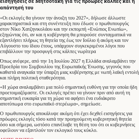
εισηγήσεις σε Μητσοτάκη για τις πρόωρες κάλπες και η
απάντησή του
«Οι εκλογές θα γίνουν την άνοιξη του 2027», δήλωσε άλλωστε
χαρακτηριστικά και στη συνέντευξη που έδωσε ο πρωθυπουργός
στον Νίκο Χατζηνικολάου και την εκπομπή «Ενώπιος Ενωπίω»,
εξηγώντας ότι, αν και η κυβέρνηση θα μπορούσε συνταγματικά να
εξαντλήσει πλήρως τη θητεία της έως τον Ιούλιο ή ακόμη και τον
Αύγουστο του ίδιου έτους, υπάρχουν συγκεκριμένοι λόγοι που
επιβάλλουν την προσφυγή στις κάλπες νωρίτερα
Όπως ανέφερε, από την 1η Ιουλίου 2027 η Ελλάδα αναλαμβάνει την
Προεδρία του Συμβουλίου της Ευρωπαϊκής Ένωσης, γεγονός που
καθιστά αναγκαία την ύπαρξη μιας κυβέρνησης με νωπή λαϊκή εντολή
και πλήρη πολιτική σταθερότητα.
«Η χώρα αναλαμβάνει μια πολύ σημαντική ευθύνη για την οποία ήδη
προετοιμαζόμαστε. Οι εκλογές πρέπει να γίνουν πριν από αυτή τη
σημαντική ευκαιρία για τη χώρα να αφήσει ένα ευδιάκριτο
αποτύπωμα στο ευρωπαϊκό στερέωμα», σημείωσε.
Ο πρωθυπουργός αποκάλυψε ακόμη ότι έχει δεχθεί εισηγήσεις για
πρόωρες εκλογές τόσο κατά την προηγούμενη κυβερνητική θητεία
όσο και σήμερα, ωστόσο επανέλαβε τη θέση του ότι οι κυβερνήσεις
οφείλουν να εξαντλούν τον εκλογικό τους κύκλο.