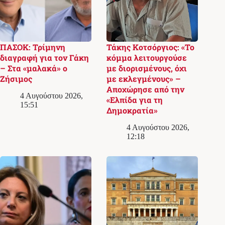
ΠΑΣΟΚ: Τρίμηνη
Τάκης Κοτσόργιος: «Το
διαγραφή για τον Γάκη
κόμμα λειτουργούσε
– Στα «μαλακά» ο
με διορισμένους, όχι
Ζήσιμος
με εκλεγμένους» –
Αποχώρησε από την
4 Αυγούστου 2026,
«Ελπίδα για τη
15:51
Δημοκρατία»
4 Αυγούστου 2026,
12:18