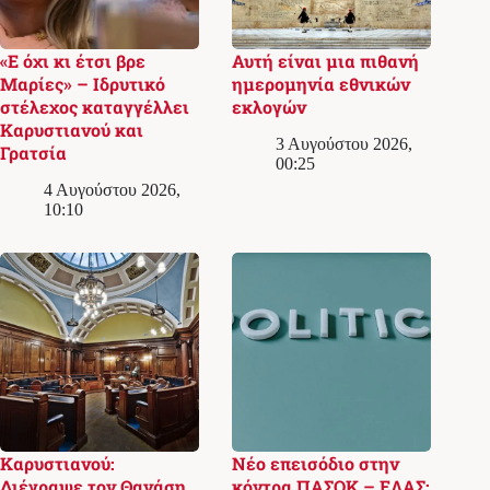
«Ε όχι κι έτσι βρε
Αυτή είναι μια πιθανή
Μαρίες» – Ιδρυτικό
ημερομηνία εθνικών
στέλεχος καταγγέλλει
εκλογών
Καρυστιανού και
3 Αυγούστου 2026,
Γρατσία
00:25
4 Αυγούστου 2026,
10:10
Καρυστιανού:
Νέο επεισόδιο στην
Διέγραψε τον Θανάση
κόντρα ΠΑΣΟΚ – ΕΛΑΣ: