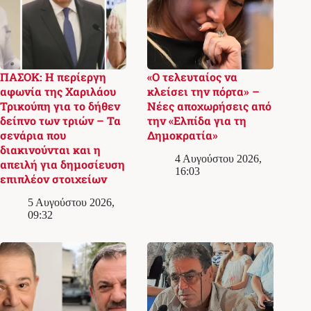
ΠΑΣΟΚ: Η περίεργη
«Ο τελευταίος να
αφωνία της Χαριλάου
κλείσει την πόρτα» –
Τρικούπη για το δήθεν
Νέες αποχωρήσεις από
δείπνο των τριών – Τα
την «Ελπίδα για τη
σενάρια που
Δημοκρατία»
διακινούνται και η
4 Αυγούστου 2026,
απειλή για δημοσίευση
16:03
επιπλέον στοιχείων
5 Αυγούστου 2026,
09:32