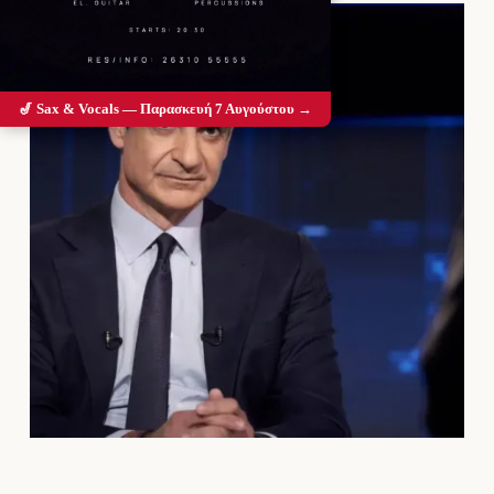
🎷 Sax & Vocals — Παρασκευή 7 Αυγούστου →