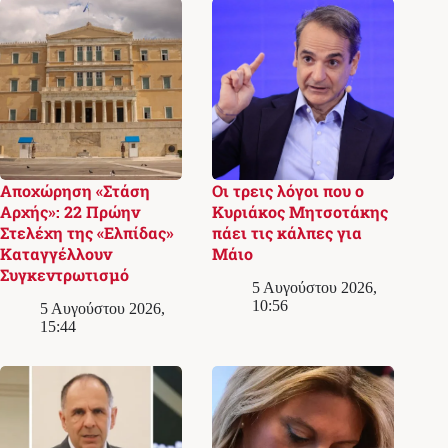
Αποχώρηση «Στάση
Οι τρεις λόγοι που ο
Αρχής»: 22 Πρώην
Κυριάκος Μητσοτάκης
Στελέχη της «Ελπίδας»
πάει τις κάλπες για
Καταγγέλλουν
Μάιο
Συγκεντρωτισμό
5 Αυγούστου 2026,
10:56
5 Αυγούστου 2026,
15:44