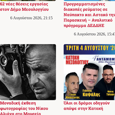
62 νέες θέσεις εργασίας
Προγραμματισμένες
στον Δήμο Μεσολογγίου
διακοπές ρεύματος σε
Ναύπακτο και Αστακό τη
6 Αυγούστου 2026, 21:15
Παρασκευή – Αναλυτικό
πρόγραμμα ΔΕΔΔΗΕ
6 Αυγούστου 2026, 15:4
Μοναδική έκθεση
Όλοι οι δρόμοι οδηγούν
φωτογραφίας του Νίκου
απόψε στην Κατοχή
Αλιάγα στο Μουσείο