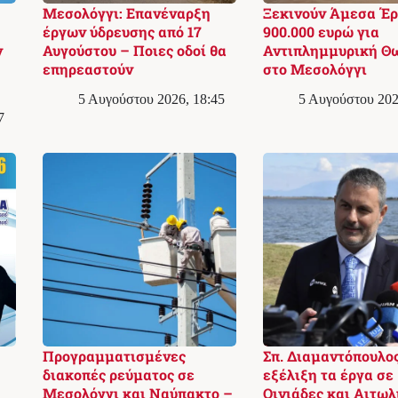
Μεσολόγγι: Επανέναρξη
Ξεκινούν Άμεσα Έ
έργων ύδρευσης από 17
900.000 ευρώ για
ν
Αυγούστου – Ποιες οδοί θα
Αντιπλημμυρική Θ
επηρεαστούν
στο Μεσολόγγι
5 Αυγούστου 2026, 18:45
5 Αυγούστου 202
7
Προγραμματισμένες
Σπ. Διαμαντόπουλος
διακοπές ρεύματος σε
εξέλιξη τα έργα σε
Μεσολόγγι και Ναύπακτο –
Οινιάδες και Αιτωλ