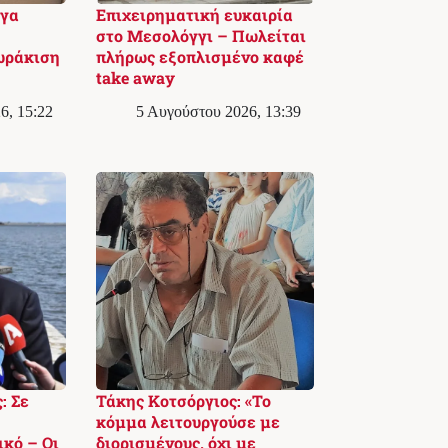
ργα
Επιχειρηματική ευκαιρία
στο Μεσολόγγι – Πωλείται
ωράκιση
πλήρως εξοπλισμένο καφέ
take away
6, 15:22
5 Αυγούστου 2026, 13:39
: Σε
Τάκης Κοτσόργιος: «Το
κόμμα λειτουργούσε με
ικό – Οι
διορισμένους, όχι με