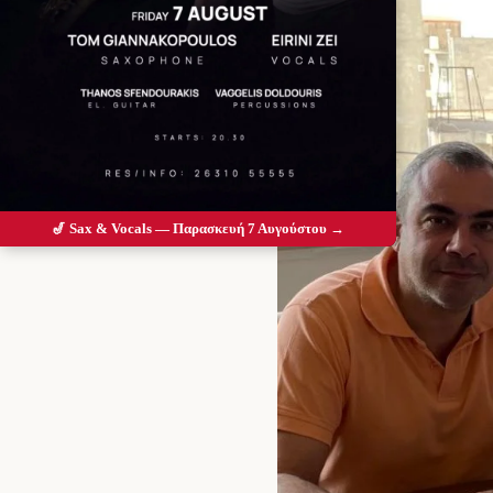
🎷 Sax & Vocals — Παρασκευή 7 Αυγούστου →