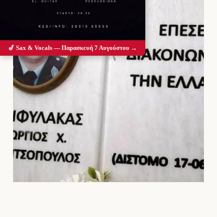
🎷 Sax & Vocals — Παρασκευή 7 Αυγούστου →