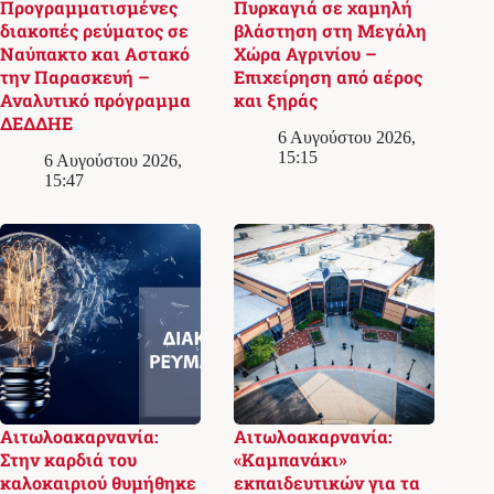
Προγραμματισμένες
Πυρκαγιά σε χαμηλή
διακοπές ρεύματος σε
βλάστηση στη Μεγάλη
Ναύπακτο και Αστακό
Χώρα Αγρινίου –
την Παρασκευή –
Επιχείρηση από αέρος
Αναλυτικό πρόγραμμα
και ξηράς
ΔΕΔΔΗΕ
6 Αυγούστου 2026,
15:15
6 Αυγούστου 2026,
15:47
Αιτωλοακαρνανία:
Αιτωλοακαρνανία:
Στην καρδιά του
«Καμπανάκι»
καλοκαιριού θυμήθηκε
εκπαιδευτικών για τα