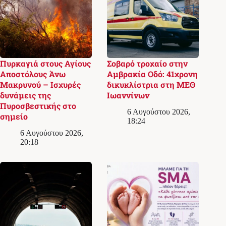
Πυρκαγιά στους Αγίους
Σοβαρό τροχαίο στην
Αποστόλους Άνω
Αμβρακία Οδό: 41χρονη
Μακρυνού – Ισχυρές
δικυκλίστρια στη ΜΕΘ
δυνάμεις της
Ιωαννίνων
Πυροσβεστικής στο
6 Αυγούστου 2026,
σημείο
18:24
6 Αυγούστου 2026,
20:18