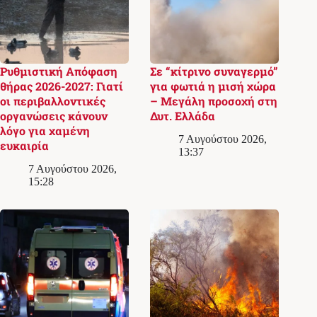
Ρυθμιστική Απόφαση
Σε “κίτρινο συναγερμό”
θήρας 2026-2027: Γιατί
για φωτιά η μισή χώρα
οι περιβαλλοντικές
– Μεγάλη προσοχή στη
οργανώσεις κάνουν
Δυτ. Ελλάδα
λόγο για χαμένη
7 Αυγούστου 2026,
ευκαιρία
13:37
7 Αυγούστου 2026,
15:28