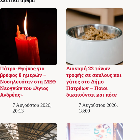
Σχετικά άρθρα
Πάτρα: Θρήνος για
Διανομή 22 τόνων
βρέφος 8 ημερών –
τροφής σε σκύλους και
Νοσηλευόταν στη ΜΕΘ
γάτες στο Δήμο
Νεογνών του «Άγιος
Πατρέων – Ποιοι
Ανδρέας»
δικαιούνται και πότε
7 Αυγούστου 2026,
7 Αυγούστου 2026,
20:13
18:09