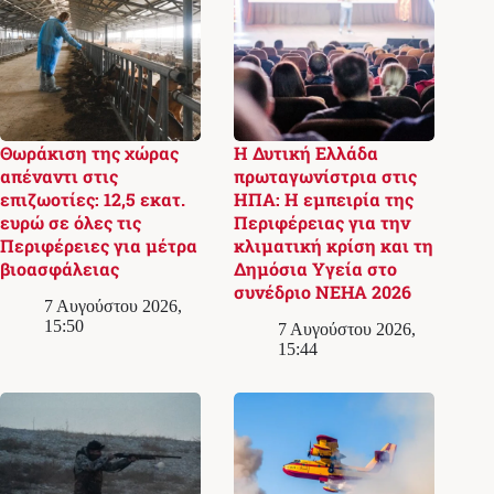
Θωράκιση της χώρας
Η Δυτική Ελλάδα
απέναντι στις
πρωταγωνίστρια στις
επιζωοτίες: 12,5 εκατ.
ΗΠΑ: Η εμπειρία της
ευρώ σε όλες τις
Περιφέρειας για την
Περιφέρειες για μέτρα
κλιματική κρίση και τη
βιοασφάλειας
Δημόσια Υγεία στο
συνέδριο NEHA 2026
7 Αυγούστου 2026,
15:50
7 Αυγούστου 2026,
15:44