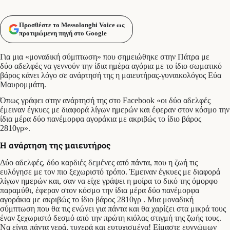
Προσθέστε το Messolonghi Voice ως
προτιμώμενη πηγή στο Google
Για μια «μοναδική σύμπτωση» που σημειώθηκε στην Πάτρα με
δύο αδελφές να γεννούν την ίδια ημέρα αγόρια με το ίδιο σωματικό
βάρος κάνει λόγο σε ανάρτησή της η μαιευτήρας-γυναικολόγος Εύα
Μαυρομμάτη.
Όπως γράφει στην ανάρτησή της στο Facebook «οι δύο αδελφές
έμειναν έγκυες με διαφορά λίγων ημερών και έφεραν στον κόσμο την
ίδια μέρα δύο πανέμορφα αγοράκια με ακριβώς το ίδιο βάρος
2810γρ».
Η ανάρτηση της μαιευτήρος
Δύο αδελφές, δύο καρδιές δεμένες από πάντα, που η ζωή τις
ευλόγησε με τον πιο ξεχωριστό τρόπο. Έμειναν έγκυες με διαφορά
λίγων ημερών και, σαν να είχε γράψει η μοίρα το δικό της όμορφο
παραμύθι, έφεραν στον κόσμο την ίδια μέρα δύο πανέμορφα
αγοράκια με ακριβώς το ίδιο βάρος 2810γρ . Μια μοναδική
σύμπτωση που θα τις ενώνει για πάντα και θα χαρίζει στα μικρά τους
έναν ξεχωριστό δεσμό από την πρώτη κιόλας στιγμή της ζωής τους.
Να είναι πάντα γερά, τυχερά και ευτυχισμένα! Είμαστε ευγνώμων