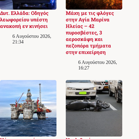
Δυτ. Ελλάδα: Οδηγός
Μάχη με τις φλόγες
λεωφορείου υπέστη
στην Αγία Μαρίνα
ανακοπή εν κινήσει
Ηλείας – 42
πυροσβέστες, 3
6 Αυγούστου 2026,
αεροσκάφη και
21:34
πεζοπόρα τμήματα
στην επιχείρηση
6 Αυγούστου 2026,
16:27