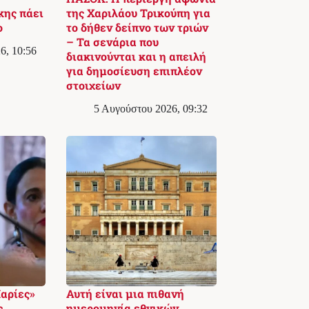
κης πάει
της Χαριλάου Τρικούπη για
ο
το δήθεν δείπνο των τριών
– Τα σενάρια που
6, 10:56
διακινούνται και η απειλή
για δημοσίευση επιπλέον
στοιχείων
5 Αυγούστου 2026, 09:32
Μαρίες»
Αυτή είναι μια πιθανή
ς
ημερομηνία εθνικών