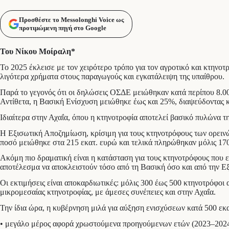
Προσθέστε το Messolonghi Voice ως
προτιμώμενη πηγή στο Google
Toυ Νίκου Μοίραλη*
Το 2025 έκλεισε με τον χειρότερο τρόπο για τον αγροτικό και κτηνο
λιγότερα χρήματα στους παραγωγούς και εγκατάλειψη της υπαίθρου.
Παρά το γεγονός ότι οι δηλώσεις ΟΣΔΕ μειώθηκαν κατά περίπου 8.00
Αντίθετα, η Βασική Ενίσχυση μειώθηκε έως και 25%, διαψεύδοντας 
Ιδιαίτερα στην Αχαΐα, όπου η κτηνοτροφία αποτελεί βασικό πυλώνα τ
Η Εξισωτική Αποζημίωση, κρίσιμη για τους κτηνοτρόφους των ορεινώ
ποσό μειώθηκε στα 215 εκατ. ευρώ και τελικά πληρώθηκαν μόλις 170
Ακόμη πιο δραματική είναι η κατάσταση για τους κτηνοτρόφους που
αποτέλεσμα να αποκλειστούν τόσο από τη Βασική όσο και από την Εξ
Οι εκτιμήσεις είναι αποκαρδιωτικές: μόλις 300 έως 500 κτηνοτρόφοι
μικρομεσαίας κτηνοτροφίας, με άμεσες συνέπειες και στην Αχαΐα.
Την ίδια ώρα, η κυβέρνηση μιλά για αύξηση ενισχύσεων κατά 500 εκα
• μεγάλο μέρος αφορά χρωστούμενα προηγούμενων ετών (2023–2024