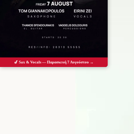
🎷 Sax & Vocals — Παρασκευή 7 Αυγούστου →