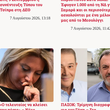
συνέντευξη Τύπου του
Έφυγαν 1.000 από τη ΝΔ γ
Τσίπρα στη ΔΕΘ
Σαμαρά και οι περισσότερ
ασχολούνται με ένα μέλο
7 Αυγούστου 2026, 13:18
μας από το Μεσολόγγι
7 Αυγούστου 2026, 11:4
«Ο τελευταίος να κλείσει
ΠΑΣΟΚ: Τρίμηνη διαγραφ
την πόρτα» – Νέες
για τον Γάκη – Στα