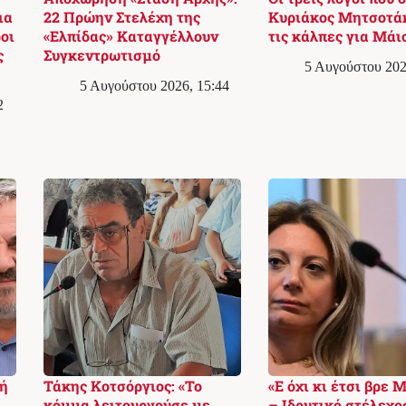
ια
22 Πρώην Στελέχη της
Κυριάκος Μητσοτά
οι
«Ελπίδας» Καταγγέλλουν
τις κάλπες για Μάι
ς
Συγκεντρωτισμό
5 Αυγούστου 202
5 Αυγούστου 2026, 15:44
2
ή
Τάκης Κοτσόργιος: «Το
«Ε όχι κι έτσι βρε 
κόμμα λειτουργούσε με
– Ιδρυτικό στέλεχο