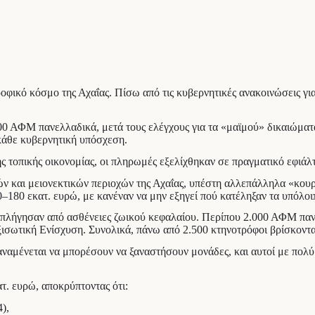
τροφικό κόσμο της Αχαΐας. Πίσω από τις κυβερνητικές ανακοινώσεις γ
0 ΑΦΜ πανελλαδικά, μετά τους ελέγχους για τα «μαϊμού» δικαιώματα,
κάθε κυβερνητική υπόσχεση.
ης τοπικής οικονομίας, οι πληρωμές εξελίχθηκαν σε πραγματικό εφιάλ
ν και μειονεκτικών περιοχών της Αχαΐας, υπέστη αλλεπάλληλα «κουρέ
–180 εκατ. ευρώ, με κανέναν να μην εξηγεί πού κατέληξαν τα υπόλοι
 επλήγησαν από ασθένειες ζωικού κεφαλαίου. Περίπου 2.000 ΑΦΜ πα
ισωτική Ενίσχυση. Συνολικά, πάνω από 2.500 κτηνοτρόφοι βρίσκονται
 αναμένεται να μπορέσουν να ξαναστήσουν μονάδες, και αυτοί με πολύ
τ. ευρώ, αποκρύπτοντας ότι:
),