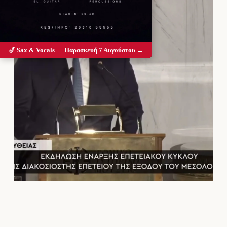
🎷 Sax & Vocals — Παρασκευή 7 Αυγούστου →