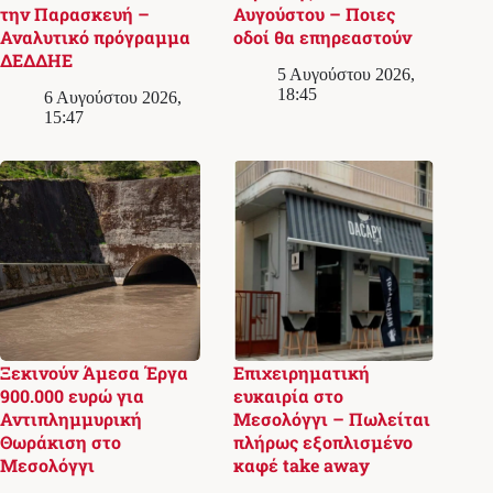
την Παρασκευή –
Αυγούστου – Ποιες
Αναλυτικό πρόγραμμα
οδοί θα επηρεαστούν
ΔΕΔΔΗΕ
5 Αυγούστου 2026,
18:45
6 Αυγούστου 2026,
15:47
Ξεκινούν Άμεσα Έργα
Επιχειρηματική
900.000 ευρώ για
ευκαιρία στο
Αντιπλημμυρική
Μεσολόγγι – Πωλείται
Θωράκιση στο
πλήρως εξοπλισμένο
Μεσολόγγι
καφέ take away