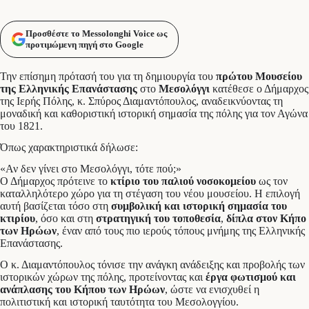
Προσθέστε το Messolonghi Voice ως
προτιμώμενη πηγή στο Google
Την επίσημη πρότασή του για τη δημιουργία του
πρώτου Μουσείου
της Ελληνικής Επανάστασης
στο
Μεσολόγγι
κατέθεσε ο Δήμαρχος
της Ιερής Πόλης, κ. Σπύρος Διαμαντόπουλος, αναδεικνύοντας τη
μοναδική και καθοριστική ιστορική σημασία της πόλης για τον Αγώνα
του 1821.
Όπως χαρακτηριστικά δήλωσε:
«Αν δεν γίνει στο Μεσολόγγι, τότε πού;»
Ο Δήμαρχος πρότεινε το
κτίριο του παλιού νοσοκομείου
ως τον
καταλληλότερο χώρο για τη στέγαση του νέου μουσείου. Η επιλογή
αυτή βασίζεται τόσο στη
συμβολική και ιστορική σημασία του
κτιρίου
, όσο και στη
στρατηγική του τοποθεσία
,
δίπλα στον Κήπο
των Ηρώων
, έναν από τους πιο ιερούς τόπους μνήμης της Ελληνικής
Επανάστασης.
Ο κ. Διαμαντόπουλος τόνισε την ανάγκη ανάδειξης και προβολής των
ιστορικών χώρων της πόλης, προτείνοντας και
έργα φωτισμού και
ανάπλασης του Κήπου των Ηρώων
, ώστε να ενισχυθεί η
πολιτιστική και ιστορική ταυτότητα του Μεσολογγίου.