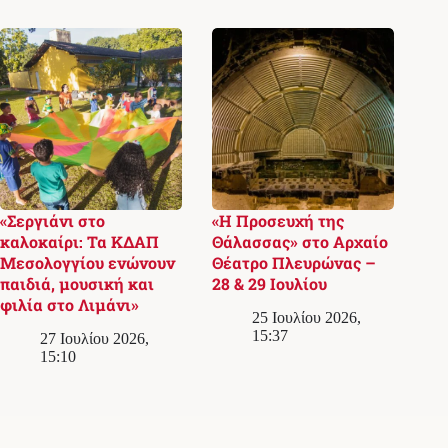
«Σεργιάνι στο
«Η Προσευχή της
καλοκαίρι: Τα ΚΔΑΠ
Θάλασσας» στο Αρχαίο
Μεσολογγίου ενώνουν
Θέατρο Πλευρώνας –
παιδιά, μουσική και
28 & 29 Ιουλίου
φιλία στο Λιμάνι»
25 Ιουλίου 2026,
15:37
27 Ιουλίου 2026,
15:10