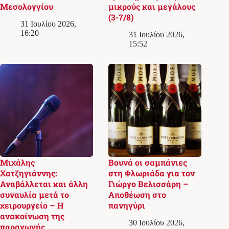
Μεσολογγίου
μικρούς και μεγάλους
(3-7/8)
31 Ιουλίου 2026,
16:20
31 Ιουλίου 2026,
15:52
Μιχάλης
Βουνά οι σαμπάνιες
Χατζηγιάννης:
στη Φλωριάδα για τον
Αναβάλλεται και άλλη
Γιώργο Βελισσάρη –
συναυλία μετά το
Αποθέωση στο
χειρουργείο – Η
πανηγύρι
ανακοίνωση της
30 Ιουλίου 2026,
παραγωγής