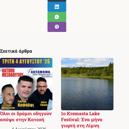
Σχετικά άρθρα
Όλοι οι δρόμοι οδηγούν
1ο Kremasta Lake
απόψε στην Κατοχή
Festival: Ένα μήνα
γιορτή στη Λίμνη