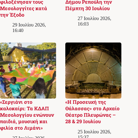
φιλοξένησαν τους
Δήμου Ρεπούλη την
Μεσολογγίτες κατά
Πέμπτη 30 Ιουλίου
την Έξοδο
27 Ιουλίου 2026,
16:03
29 Ιουλίου 2026,
16:40
«Σεργιάνι στο
«Η Προσευχή της
καλοκαίρι: Τα ΚΔΑΠ
Θάλασσας» στο Αρχαίο
Μεσολογγίου ενώνουν
Θέατρο Πλευρώνας –
παιδιά, μουσική και
28 & 29 Ιουλίου
φιλία στο Λιμάνι»
25 Ιουλίου 2026,
15:37