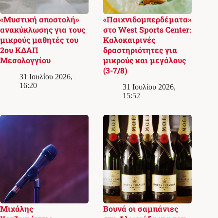
«Μυστική αποστολή»
«Παιχνιδομπερδέματα»
ανακύκλωσης για τους
στο West Sports Center:
μικρούς μαθητές του
Καλοκαιρινές
2ου ΚΔΑΠ
δραστηριότητες για
Μεσολογγίου
μικρούς και μεγάλους
(3-7/8)
31 Ιουλίου 2026,
16:20
31 Ιουλίου 2026,
15:52
Μιχάλης
Βουνά οι σαμπάνιες