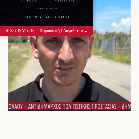
🎷 Sax & Vocals — Παρασκευή 7 Αυγούστου →