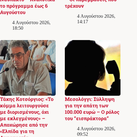
το πρόγραμμα έως 6
τρέχουν
Αυγούστου
4 Αυγούστου 2026,
14:17
4 Αυγούστου 2026,
18:50
Τάκης Κοτσόργιος: «Το
Μεσολόγγι: Σύλληψη
κόμμα λειτουργούσε
για την απάτη των
με διορισμένους, όχι
100.000 ευρώ – Ο ρόλος
με εκλεγμένους» –
του “εισπράκτορα”
Αποχώρησε από την
4 Αυγούστου 2026,
«Ελπίδα για τη
09:52