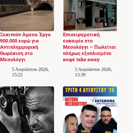
Ξεκινούν Άμεσα Έργα
Επιχειρηματική
900.000 ευρώ για
ευκαιρία στο
Αντιπλημμυρική
Μεσολόγγι – Πωλείται
Θωράκιση στο
πλήρως εξοπλισμένο
Μεσολόγγι
καφέ take away
5 Αυγούστου 2026,
5 Αυγούστου 2026,
15:22
13:39