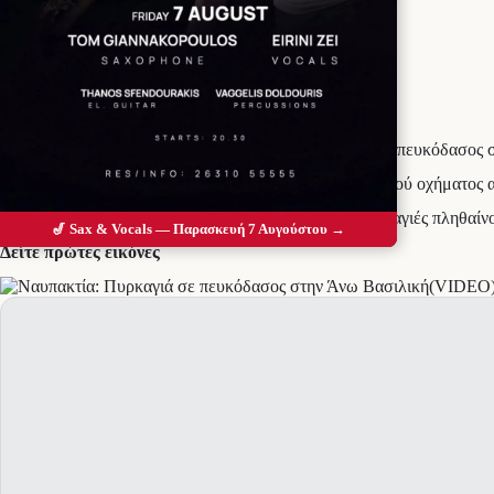
Προσθέστε το Messolonghi Voice ως
προτιμώμενη πηγή στο Google
Πυρκαγιά εκδηλώθηκε από άγνωστη αιτία, πριν λίγο σε πευκόδασος
Με την άμεση παρέμβαση της αρχικά ενός πυροσβεστικού οχήματος α
Όμως είναι ανησυχητικό καθώς τα περιστατικά με πυρκαγιές πληθαίν
🎷 Sax & Vocals — Παρασκευή 7 Αυγούστου →
Δείτε πρώτες εικόνες