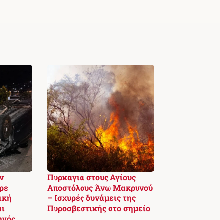
ν
Πυρκαγιά στους Αγίους
ρε
Αποστόλους Άνω Μακρυνού
ική
– Ισχυρές δυνάμεις της
αι
Πυροσβεστικής στο σημείο
ηγός