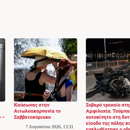
Καύσωνας στην
Σοβαρό τροχαίο στη
Αιτωλοακαρνανία το
Αμφιλοχία: Τούμπα
υ –
Σαββατοκύριακο
αυτοκίνητο στη δυτ
είσοδο της πόλης κ
7 Αυγούστου 2026, 13:31
εγκλωβίστηκε ο οδ