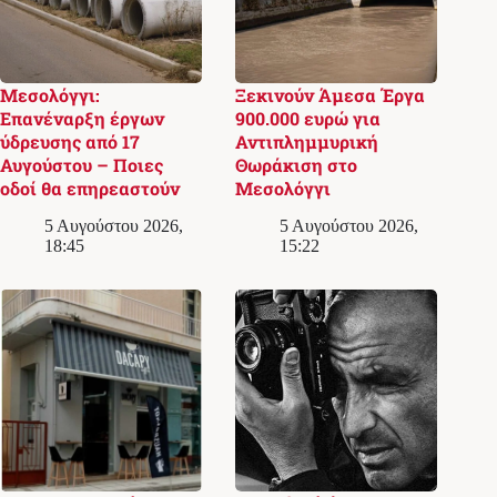
Μεσολόγγι:
Ξεκινούν Άμεσα Έργα
Επανέναρξη έργων
900.000 ευρώ για
ύδρευσης από 17
Αντιπλημμυρική
Αυγούστου – Ποιες
Θωράκιση στο
οδοί θα επηρεαστούν
Μεσολόγγι
5 Αυγούστου 2026,
5 Αυγούστου 2026,
18:45
15:22