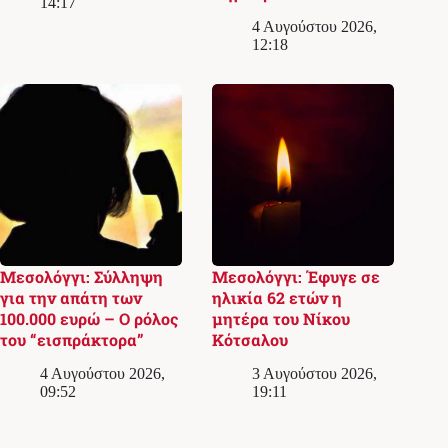
14:17
4 Αυγούστου 2026,
12:18
Μεσολόγγι: Σύλληψη
Μεσολόγγι: Έφυγε σε
για την απάτη των
ηλικία 62 ετών η
100.000 ευρώ – Ο ρόλος
μητέρα του Νίκου
του “εισπράκτορα”
Κότσαλου
4 Αυγούστου 2026,
3 Αυγούστου 2026,
09:52
19:11