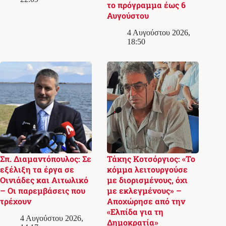
το πρόγραμμα έως 6
Αυγούστου
4 Αυγούστου 2026,
18:50
Σπ. Διαμαντόπουλος: Σε
Τάκης Κοτσόργιος: «Το
εξέλιξη τα έργα σε
κόμμα λειτουργούσε
Οινιάδες και Αιτωλικό
με διορισμένους, όχι
– Οι παρεμβάσεις που
με εκλεγμένους» –
τρέχουν
Αποχώρησε από την
«Ελπίδα για τη
4 Αυγούστου 2026,
Δημοκρατία»