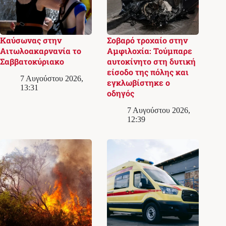
Καύσωνας στην
Σοβαρό τροχαίο στην
Αιτωλοακαρνανία το
Αμφιλοχία: Τούμπαρε
Σαββατοκύριακο
αυτοκίνητο στη δυτική
είσοδο της πόλης και
7 Αυγούστου 2026,
εγκλωβίστηκε ο
13:31
οδηγός
7 Αυγούστου 2026,
12:39