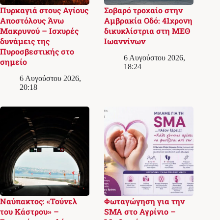
Πυρκαγιά στους Αγίους
Σοβαρό τροχαίο στην
Αποστόλους Άνω
Αμβρακία Οδό: 41χρονη
Μακρυνού – Ισχυρές
δικυκλίστρια στη ΜΕΘ
δυνάμεις της
Ιωαννίνων
Πυροσβεστικής στο
6 Αυγούστου 2026,
σημείο
18:24
6 Αυγούστου 2026,
20:18
Ναύπακτος: «Τούνελ
Φωταγώγηση για την
του Κάστρου» –
SMA στο Αγρίνιο –