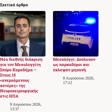
Σχετικά άρθρα
Νέα διεθνής διάκριση
Μεσολόγγι: Δούλευαν
για τον Μεσολογγίτη
ως παρκαδόροι και
Σπύρο Καραδήμα –
έκλεψαν μηχανή
Στους 15
8 Αυγούστου 2026,
«ανερχόμενους
17:12
αστέρες» της
Νευροχειρουργικής
στις ΗΠΑ
9 Αυγούστου 2026,
13:37