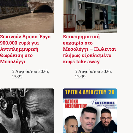
Ξεκινούν Άμεσα Έργα
Επιχειρηματική
900.000 ευρώ για
ευκαιρία στο
Αντιπλημμυρική
Μεσολόγγι – Πωλείται
Θωράκιση στο
πλήρως εξοπλισμένο
Μεσολόγγι
καφέ take away
5 Αυγούστου 2026,
5 Αυγούστου 2026,
15:22
13:39