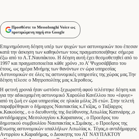
Προσθέστε το Messolonghi Voice ως
προτιμώμενη πηγή στο Google
Επιμνημόσυνη δέηση υπέρ των ψυχών των αστυνομικών που έπεσαν
κατά την άσκηση των καθηκόντων τους πραγματοποιήθηκε σήμερα
έξω από το Α.Τ.Ναυπάκτου. Η δέηση αυτή έχει θεσμοθετηθεί από το
1997 και πραγματοποιείται κάθε χρόνο ,το Α’ Ψυχοσάββατο του
έτους, ως ημέρα Μνήμης των θανόντων εν ώρα υπηρεσίας
Αστυνομικών σε όλες τις αστυνομικές υπηρεσίες της χώρας μας.Την
δέηση τέλεσε ο Μητροπολίτης μας κ.Ιεροθεος.
Η φετινή χρονιά ήταν ωστόσο ξεχωριστή αφού τελέστηκε δέηση και
για την αδικοχαμένη αστυνομικό Χαρούλα Κανέλλου που «έφυγε»
από τη ζωή εν ώρα υπηρεσίας σε ηλικία μόλις 26 ετών. Στην τελετή
παραβρέθηκαν ο δήμαρχος Ναυπακτίας κ.Γκίζας, ο Ταξίαρχος
κ.Κακούσης , ο ο διευθυντής της διεύθυνσης Αιτωλίας Καπνιάρης ,ο
αντιδήμαρχος Μεσολογγίου κ.Καραπανος , ο Προεδρος του
δημοτικού συμβουλίου Ναυπακτίας κ.Σιμάκης , ο Προεδρος της
Ενωσης αστυνομικών υπαλλήλων Αιτωλίας κ. Τέγας,ο αντιδήμαρχος
Αντιρρίου κ.Καραδήμας, ο Διοικητης του ΑΤ ΝΑΥΠΑΚΤΟΥ